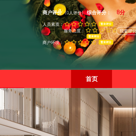
8分
商户评价
综合评分：
(0人评价)
人员素质：
暂未评分
服务态度：
我要评
暂未评分
商户环境：
暂未评分
首页