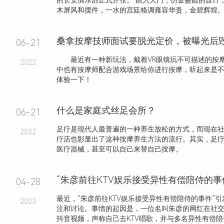
的长安俱乐部正式开张。 踏入大门，仿金銮殿的设计
木屏风和摆件，一水的宫廷格调雍容华贵，金碧辉煌
桑拿按摩技师面试要脱光定价，被曝光后
06-21
最近有一种新玩法，戴着VR眼镜玩不可描述的按
2022
中也有按摩师配合游戏场景给你进行按摩，听起来是
体验一下！
什么是家庭式丝足会所？
06-21
足疗是现代人最普遍的一种养生放松的方式，而现在
2022
疗店也彰显出了这种按摩养生方法的流行。其实，足
医疗器械，甚至可以自己来替自己按摩。
“朱彦前往KTV娱乐接受异性有偿陪侍的事
04-28
最近，“朱彦前往KTV娱乐接受异性有偿陪侍的事件”
2023
注和讨论。事情的起因是，一位名叫朱彦的网红在社
抖音视频，声称自己去KTV唱歌，并与多名异性有偿陪侍，