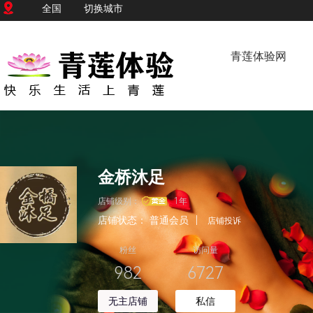
全国
切换城市
青莲体验网
金桥沐足
店铺级别：
1年
店铺状态：
普通会员
|
店铺投诉
粉丝
访问量
982
6727
无主店铺
私信