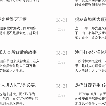
实，足疗可以不需要任何的
单，就是穿丝袜的技
时候会用到脚来进行
曝光后毁灭证据
揭秘京城四大顶
06-21
述的按摩游戏，同时现实
当日下午，郑先生来
2022
起来是不是很刺激，赶紧来
下，由一名年轻按摩
师力道小，多次要求
大私人会所背后的故事
澳门打令洗浴体
06-21
年国庆节他来成都出差，在入
按摩棒大概是唯一不
2022
张会员卡并刷去了两万元
果，是对人心理最
顿加之人生地...
人之所以为人，正是
KTV经营需要社会责任，禁止未成年人进入KTV是必要的吗？
足疗舒缓养生 
06-21
也越来越大。而KTV作为一
1996年10月，在
2022
。然而，在KTV的经营过程
的长安俱乐部正式开
部分地区也开...
木屏风和摆件，一水