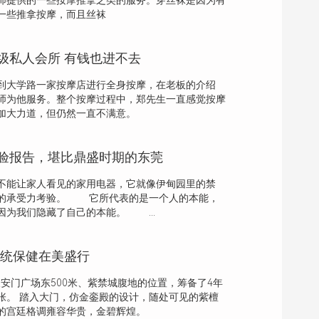
师提供的一些按摩推拿之类的服务。穿丝袜是因为有
一些推拿按摩，而且丝袜
级私人会所 有钱也进不去
到大学路一家按摩店进行全身按摩，在老板的介绍
师为他服务。整个按摩过程中，郑先生一直感觉按摩
加大力道，但仍然一直不满意。
验报告，堪比鼎盛时期的东莞
能让家人看见的家用电器，它就像伊甸园里的禁
大的承受力考验。 它所代表的是一个人的本能，
因为我们隐藏了自己的本能。 ...
传统保健在美盛行
天安门广场东500米、紫禁城腹地的位置，筹备了4年
张。 踏入大门，仿金銮殿的设计，随处可见的紫檀
的宫廷格调雍容华贵，金碧辉煌。