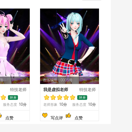
4号
教练编号：0005号
特技老师
我是虚拟老师
特技老师
10 分
10 分
服务态度
10分
老师形象
10分
服务态度
10分
点赞
写点评
点赞