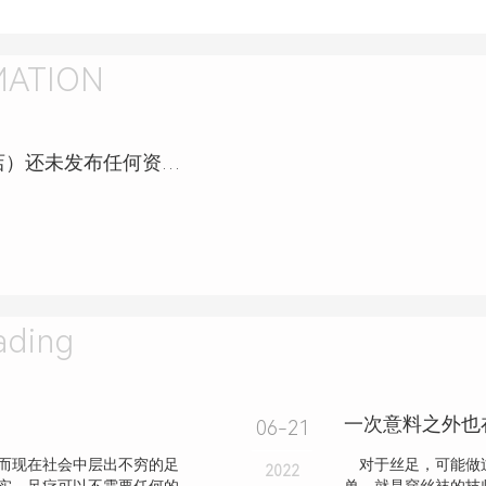
MATION
皇室健康调理中心（掇刀丹桂广场店）还未发布任何资讯，敬请期待！
ding
一次意料之外也
06-21
而现在社会中层出不穷的足
对于丝足，可能做过
2022