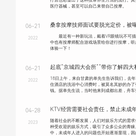
疗店也彰显出了这种按摩养生方法的流行。其
医疗器械，甚至可以自己来替自己按摩。
桑拿按摩技师面试要脱光定价，被
06-21
最近有一种新玩法，戴着VR眼镜玩不可描
2022
中也有按摩师配合游戏场景给你进行按摩，听
体验一下！
起底“京城四大会所“”带你了解四
06-21
18日上午，来自甘肃的单先生告诉我们，去
2022
住酒店的洗浴中心消费时，被莫名其妙的办了
钱。据单先生说，当时他来到成都出差，舟车劳
04-28
随着社会的不断发展，人们对娱乐方式的需求
2023
种受欢迎的娱乐方式，吸引了众多公众的青睐
中，未成年人进入的问题也开始逐渐显现，因此