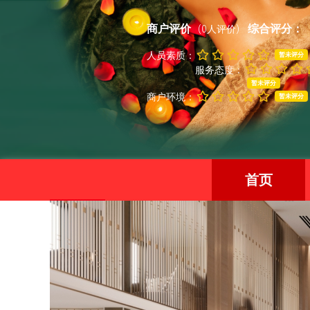
商户评价
综合评分：
(0人评价)
人员素质：
暂未评分
服务态度：
暂未评分
商户环境：
暂未评分
首页