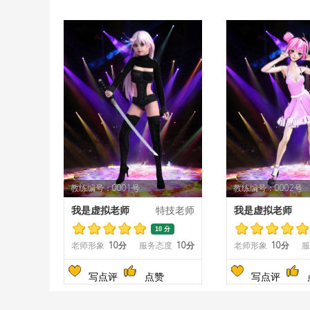
教练编号：0001号
教练编号：0002号
我是虚拟老师
特技老师
我是虚拟老师
10 分
老师形象
10分
服务态度
10分
老师形象
10分
服
写点评
点赞
写点评