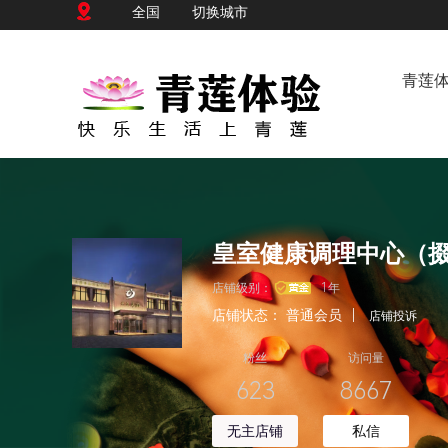
全国
切换城市
青莲
店铺级别：
1年
店铺状态：
普通会员
|
店铺投诉
粉丝
访问量
623
8667
无主店铺
私信