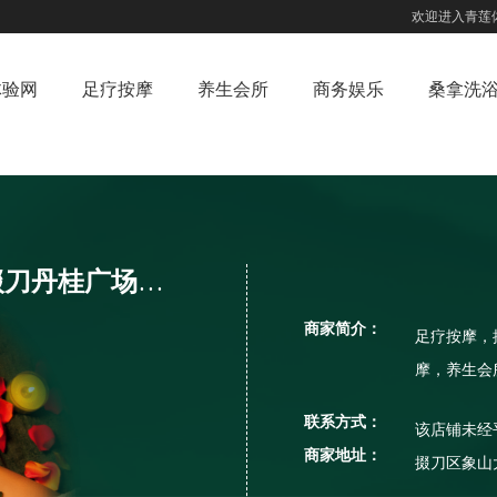
欢迎进入青莲
体验网
足疗按摩
养生会所
商务娱乐
桑拿洗
皇室健康调理中心（掇刀丹桂广场店）
商家简介：
足疗按摩，
摩，养生会
联系方式：
该店铺未经
商家地址：
掇刀区象山