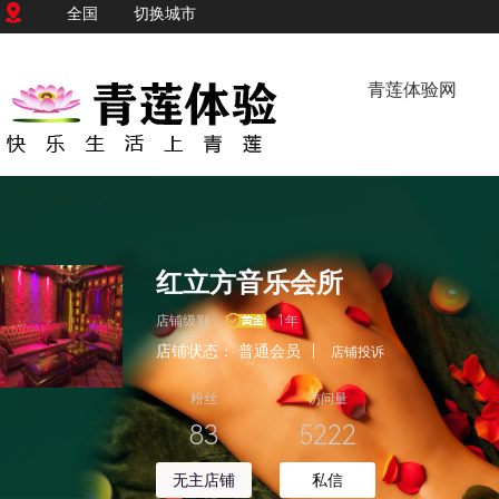
全国
切换城市
青莲体验网
红立方音乐会所
店铺级别：
1年
店铺状态：
普通会员
|
店铺投诉
粉丝
访问量
83
5222
无主店铺
私信