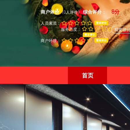
8分
商户评价
综合评分：
(0人评价)
人员素质：
暂未评分
服务态度：
我要评
暂未评分
商户环境：
暂未评分
首页