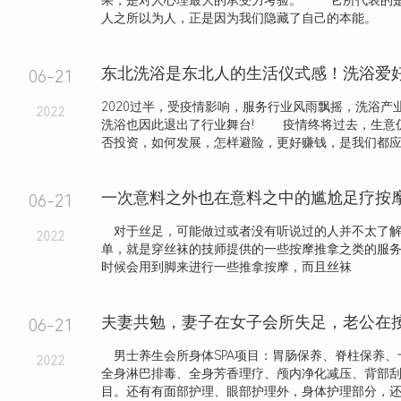
果，是对人心理最大的承受力考验。 它所代表的
人之所以为人，正是因为我们隐藏了自己的本能。 .
06-21
2020过半，受疫情影响，服务行业风雨飘摇，洗浴产
2022
洗浴也因此退出了行业舞台! 疫情终将过去，生意仍
否投资，如何发展，怎样避险，更好赚钱，是我们都应该.
一次意料之外也在意料之中的尴尬足疗按
06-21
对于丝足，可能做过或者没有听说过的人并不太了解
2022
单，就是穿丝袜的技师提供的一些按摩推拿之类的服
时候会用到脚来进行一些推拿按摩，而且丝袜
06-21
男士养生会所身体SPA项目：胃肠保养、脊柱保养、
2022
全身淋巴排毒、全身芳香理疗、颅内净化减压、背部
目。还有有面部护理、眼部护理外，身体护理部分，还细