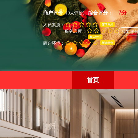
7分
商户评价
综合评分：
(0人评价)
人员素质：
暂未评分
服务态度：
我要评
暂未评分
商户环境：
暂未评分
首页