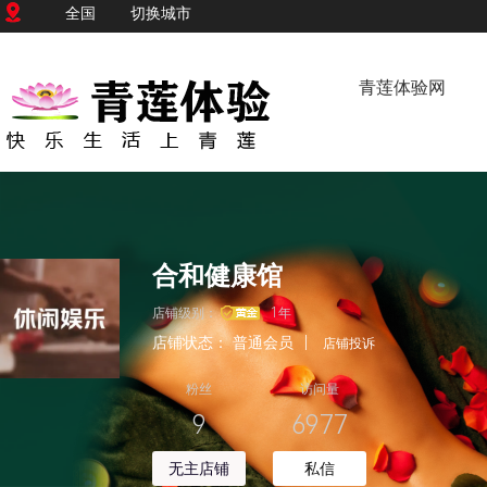
全国
切换城市
青莲体验网
合和健康馆
店铺级别：
1年
店铺状态：
普通会员
|
店铺投诉
粉丝
访问量
9
6977
无主店铺
私信