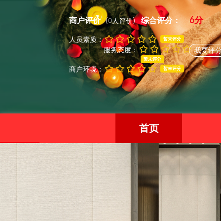
6分
商户评价
综合评分：
(0人评价)
人员素质：
暂未评分
服务态度：
我要评
暂未评分
商户环境：
暂未评分
首页