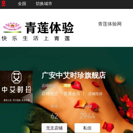
全国
切换城市
青莲体验网
广安中艾时珍旗舰店
店铺级别：
1年
店铺状态：
普通会员
|
店铺投诉
粉丝
访问量
62
2944
无主店铺
私信