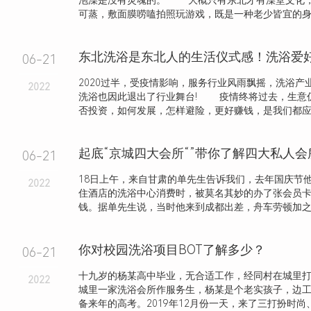
泡澡是没有灵魂的。 大概只有东北才有澡堂文化
可蒸，敷面膜唠嗑拍照玩游戏，既是一种老少皆宜的身心.
06-21
2020过半，受疫情影响，服务行业风雨飘摇，洗浴产
2022
洗浴也因此退出了行业舞台! 疫情终将过去，生意仍
否投资，如何发展，怎样避险，更好赚钱，是我们都应该.
起底“京城四大会所“”带你了解四大私人
06-21
18日上午，来自甘肃的单先生告诉我们，去年国庆节
2022
住酒店的洗浴中心消费时，被莫名其妙的办了张会员
钱。据单先生说，当时他来到成都出差，舟车劳顿加之人
你对校园洗浴项目BOT了解多少？
06-21
十九岁的杨某高中毕业，无合适工作，经同村在城里
2022
城里一家洗浴会所作服务生，杨某是个老实孩子，边
备来年的高考。2019年12月份一天，来了三打扮时尚、长