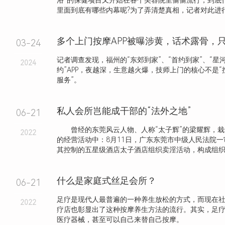
浴”的保健项目又开始在各个美容院里偷偷流行，到底什
里面到底有哪些内幕呢?为了弄清楚真相，记者对此进行了
03-24
记者调查发现，福州的“东郊到家”、“首约到家”、“星河
2024
约”APP，夜越深，生意越火爆，技师上门的核心不是“
服务”。
私人会所岂能成干部的“法外之地”
06-21
曾经的东莞风云人物、人称“太子辉”的梁耀辉，栽
2022
的经营活动中：8月11日，广东东莞市中级人民法院
其控制的五星级酒店太子酒店组织卖淫活动，构成组织卖淫
什么是家庭式丝足会所？
06-21
足疗是现代人最普遍的一种养生放松的方式，而现在
2022
疗店也彰显出了这种按摩养生方法的流行。其实，足
医疗器械，甚至可以自己来替自己按摩。