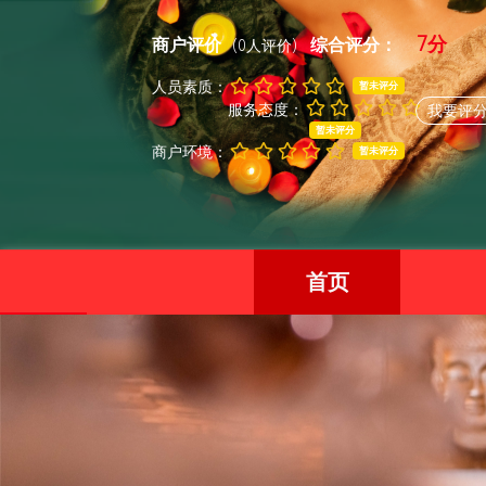
7分
商户评价
综合评分：
(0人评价)
人员素质：
暂未评分
服务态度：
我要评
暂未评分
商户环境：
暂未评分
首页