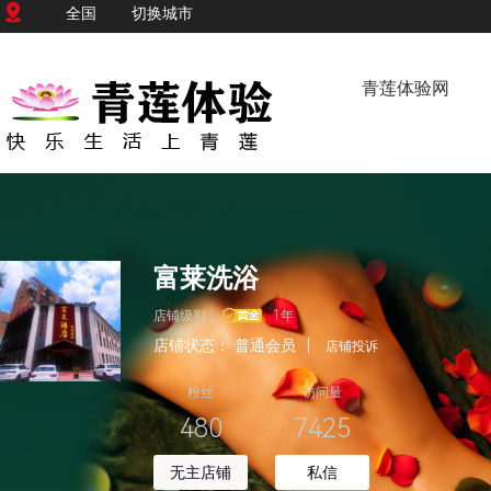
全国
切换城市
青莲体验网
富莱洗浴
店铺级别：
1年
店铺状态：
普通会员
|
店铺投诉
粉丝
访问量
480
7425
无主店铺
私信