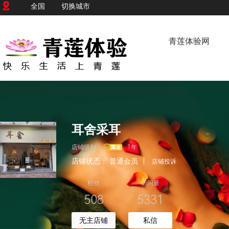
全国
切换城市
青莲体验网
耳舍采耳
店铺级别：
1年
店铺状态：
普通会员
|
店铺投诉
粉丝
访问量
508
5331
无主店铺
私信