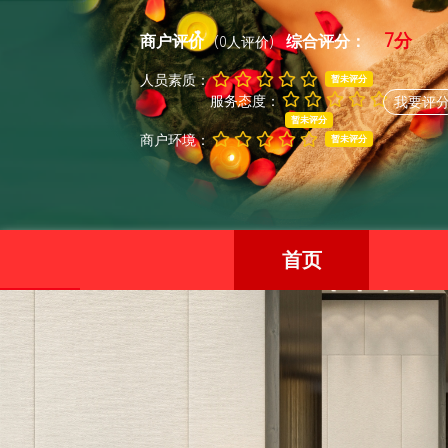
7分
商户评价
综合评分：
(0人评价)
人员素质：
暂未评分
服务态度：
我要评
暂未评分
商户环境：
暂未评分
首页