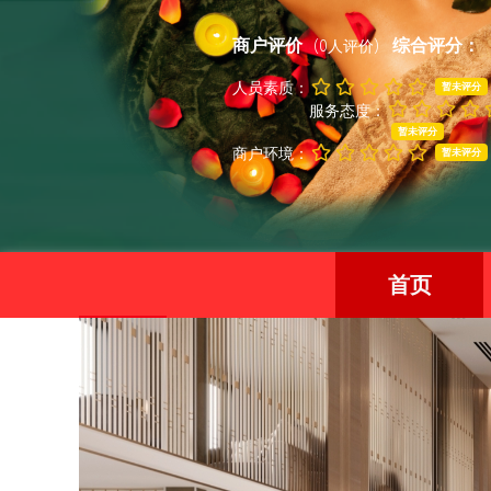
商户评价
综合评分：
(0人评价)
人员素质：
暂未评分
服务态度：
暂未评分
商户环境：
暂未评分
首页