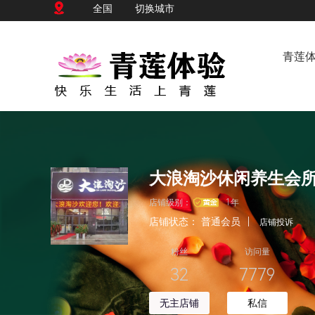
全国
切换城市
青莲
大浪淘沙休闲养生会
店铺级别：
1年
店铺状态：
普通会员
|
店铺投诉
粉丝
访问量
32
7779
无主店铺
私信