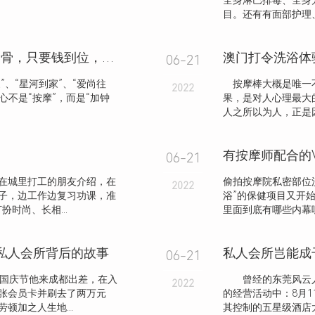
全身淋巴排毒、全身
目。还有有面部护理、
多个上门按摩APP被曝涉黄，话术露骨，只要钱到位，啥服务都能做
澳门打令洗浴体
06-21
”、“星河到家”、“爱尚往
按摩棒大概是唯一不
2022
心不是“按摩”，而是“加钟
果，是对人心理最
人之所以为人，正是
有按摩师配合的
06-21
在城里打工的朋友介绍，在
偷拍按摩院私密部位
2022
子，边工作边复习功课，准
浴”的保健项目又开
扮时尚、长相...
里面到底有哪些内幕呢
大私人会所背后的故事
私人会所岂能成
06-21
年国庆节他来成都出差，在入
曾经的东莞风云人物
2022
张会员卡并刷去了两万元
的经营活动中：8月
顿加之人生地...
其控制的五星级酒店太