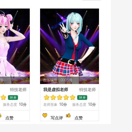
4号
教练编号：0005号
特技老师
我是虚拟老师
特技老师
10 分
10 分
服务态度
10分
老师形象
10分
服务态度
10分
点赞
写点评
点赞