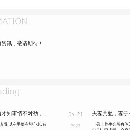
MATION
何资讯，敬请期待！
ding
女子应牌友大哥邀请做足浴，睡醒后才知事情不对劲，自己做了“接盘 侠”？
06-21
后,以左手擦右脚心,以右
男士养生会所身体S
2022