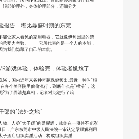
芳香理疗、颅内净化减压、背部刮莎滑罐等疗程项
眼部护理外，身体护理部分，还细分为...
验报告，堪比鼎盛时期的东莞
能让家人看见的家用电器，它就像伊甸园里的禁
大的承受力考验。 它所代表的是一个人的本能，
因为我们隐藏了自己的本能。 ...
VR游戏体验，体验完，体验者尴尬了
洗浴，国内近年来各种奇葩保健频出,最近一种叫“根
始在各个美容院里偷偷流行，到底什么是“根浴”，这
?为了弄清楚真相，记者对此进行了暗...
干部的“法外之地”
、人称“太子辉”的梁耀辉，栽倒在一项并不光彩
11日，广东东莞市中级人民法院一审认定梁耀辉利用
子酒店组织卖淫活动，构成组织卖淫...