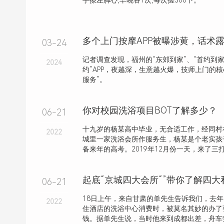
手擦左脚心,早晚各1次,每次搓300下。
03-24
记者调查发现，福州的“东郊到家”、“首约到家
2024
约”APP，夜越深，生意越火爆，技师上门的核
服务”。
你对校园洗浴项目BOT了解多少？
06-21
十九岁的杨某高中毕业，无合适工作，经同村
2022
城里一家洗浴会所作服务生，杨某是个老实孩
备来年的高考。2019年12月份一天，来了三打
起底“京城四大会所“”带你了解四
06-21
18日上午，来自甘肃的单先生告诉我们，去
2022
住酒店的洗浴中心消费时，被莫名其妙的办了
钱。据单先生说，当时他来到成都出差，舟车劳