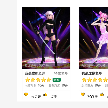
教练编号：0001号
教练编号：0002号
我是虚拟老师
特技老师
我是虚拟老师
10 分
老师形象
10分
服务态度
10分
老师形象
10分
服
写点评
点赞
写点评