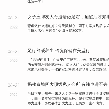
体验一下！
06-21
肾虚做什么运动好？每天搓脚心，两手对掌搓热后,以左
2022
手擦左脚心,早晚各1次,每次搓300下。
足疗舒缓养生 传统保健在美盛行
06-21
1996年10月，在天安门广场东500米、紫禁城腹地
2022
的长安俱乐部正式开张。 踏入大门，仿金銮殿的设计
木屏风和摆件，一水的宫廷格调雍容华贵，金碧辉煌
揭秘京城四大顶级私人会所 有钱也进不去
06-21
当日下午，郑先生来到大学路一家按摩店进行全身按
2022
下，由一名年轻按摩师为他服务。整个按摩过程中，
师力道小，多次要求加大力道，但仍然一直不满意。