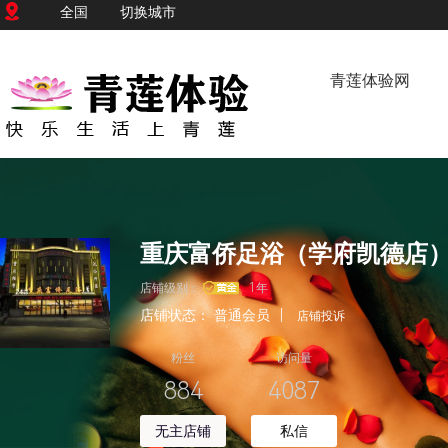
全国
切换城市
青莲体验网
重庆富侨足浴（学府凯德店
店铺级别：
1年
店铺状态：
普通会员
|
店铺投诉
粉丝
访问量
884
4087
无主店铺
私信