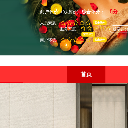
5分
商户评价
综合评分：
(0人评价)
人员素质：
暂未评分
服务态度：
我要评
暂未评分
商户环境：
暂未评分
首页