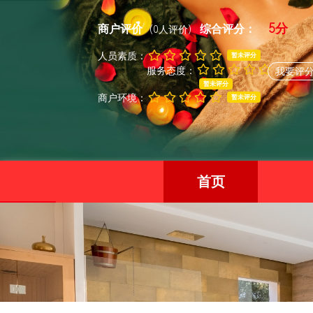
5分
商户评价
综合评分：
(0人评价)
人员素质：
暂未评分
服务态度：
我要评
暂未评分
商户环境：
暂未评分
首页