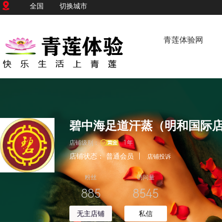
全国
切换城市
青莲体验网
碧中海足道汗蒸（明和国际
店铺级别：
1年
店铺状态：
普通会员
|
店铺投诉
粉丝
访问量
885
8545
无主店铺
私信