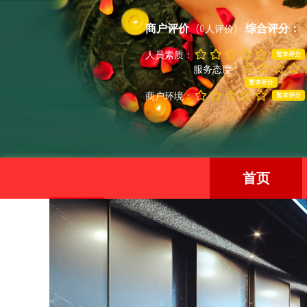
商户评价
综合评分：
(0人评价)
人员素质：
暂未评分
服务态度：
暂未评分
商户环境：
暂未评分
首页