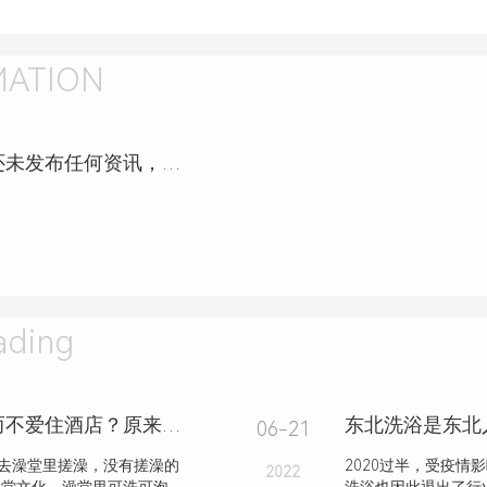
MATION
八方堂推拿按摩艾灸馆（宏伟店）还未发布任何资讯，敬请期待！
ding
为什么男人出差喜欢住洗浴中心，而不爱住酒店？原来有这3种好处
06-21
去澡堂里搓澡，没有搓澡的
2020过半，受疫
2022