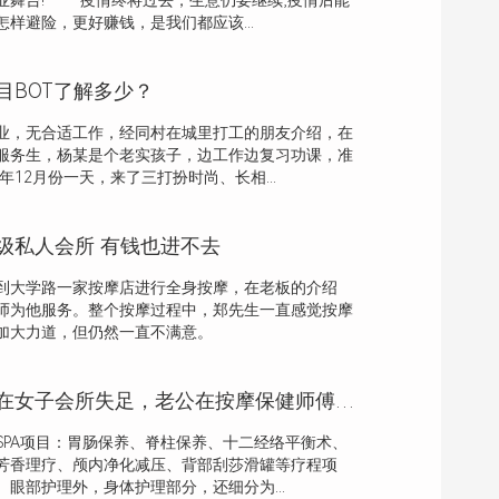
业舞台! 疫情终将过去，生意仍要继续;疫情后能
样避险，更好赚钱，是我们都应该...
目BOT了解多少？
业，无合适工作，经同村在城里打工的朋友介绍，在
服务生，杨某是个老实孩子，边工作边复习功课，准
年12月份一天，来了三打扮时尚、长相...
级私人会所 有钱也进不去
到大学路一家按摩店进行全身按摩，在老板的介绍
师为他服务。整个按摩过程中，郑先生一直感觉按摩
加大力道，但仍然一直不满意。
夫妻共勉，妻子在女子会所失足，老公在按摩保健师傅下恢复雄风
PA项目：胃肠保养、脊柱保养、十二经络平衡术、
芳香理疗、颅内净化减压、背部刮莎滑罐等疗程项
眼部护理外，身体护理部分，还细分为...