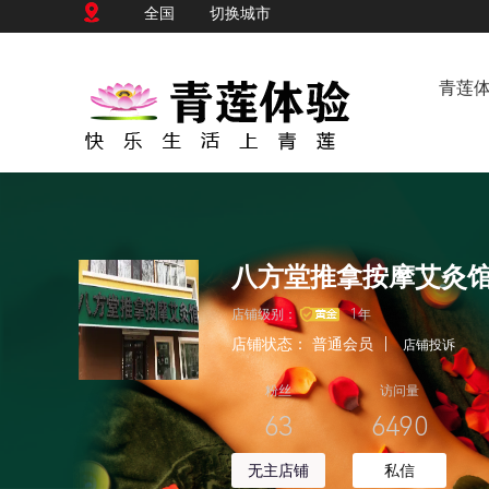
全国
切换城市
青莲
八方堂推拿按摩艾灸
店铺级别：
1年
店铺状态：
普通会员
|
店铺投诉
粉丝
访问量
63
6490
无主店铺
私信