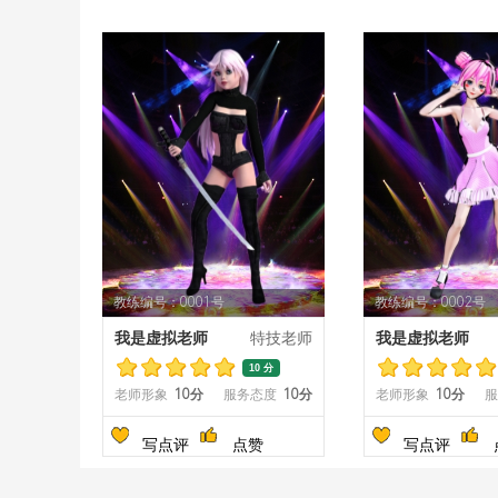
教练编号：0001号
教练编号：0002号
我是虚拟老师
特技老师
我是虚拟老师
10 分
老师形象
10分
服务态度
10分
老师形象
10分
服
写点评
点赞
写点评