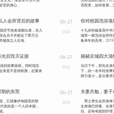
堂文化，澡堂里可洗可泡
洗浴也因此退出了行
的身心...
否投资，如何发展，怎
大私人会所背后的故事
你对校园洗浴项
06-21
年国庆节他来成都出差，在入
十九岁的杨某高中毕
2022
张会员卡并刷去了两万元
城里一家洗浴会所作
顿加之人生地...
备来年的高考。2019
曝光后毁灭证据
揭秘京城四大顶
06-21
述的按摩游戏，同时现实
当日下午，郑先生来
2022
起来是不是很刺激，赶紧来
下，由一名年轻按摩
师力道小，多次要求
时期的东莞
06-21
器，它就像伊甸园里的禁
男士养生会所身体S
2022
代表的是一个人的本能，
全身淋巴排毒、全身
。 ...
目。还有有面部护理、