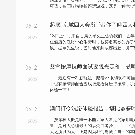
泡澡是没有灵魂的。 大概只有东北才有澡
可蒸，敷面膜唠嗑拍照玩游戏，既是一种老少皆宜
起底“京城四大会所“”带你了解四
06-21
18日上午，来自甘肃的单先生告诉我们，去
2022
住酒店的洗浴中心消费时，被莫名其妙的办了
钱。据单先生说，当时他来到成都出差，舟车劳
桑拿按摩技师面试要脱光定价，被
06-21
最近有一种新玩法，戴着VR眼镜玩不可描
2022
中也有按摩师配合游戏场景给你进行按摩，听
体验一下！
澳门打令洗浴体验报告，堪比鼎盛
06-21
按摩棒大概是唯一不能让家人看见的家用电
2022
果，是对人心理最大的承受力考验。 它所
人之所以为人，正是因为我们隐藏了自己的本能