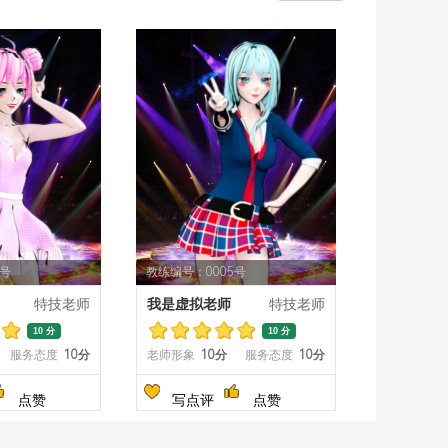
4号
教练编号：0005号
特技老师
我是虚拟老师
特技老师
10 分
10 分
服务态度
10分
老师形象
10分
服务态度
10分
点赞
写点评
点赞