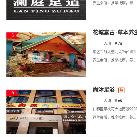
养生会所，推拿按摩，养...
花城泰古·草本养
5
-
人均
￥78
-
东区三线大道北段2号1栋3-
养生会所，推拿按摩，养...
尚沐足浴
热
6
-
人均
￥68
-
仁和区攀枝花大道南段995号
养生会所，推拿按摩，养...