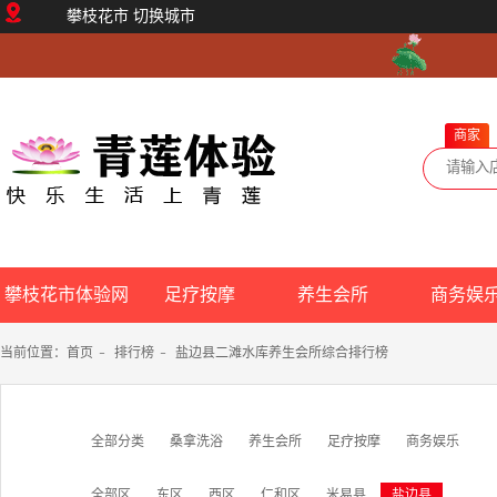
攀枝花市
切换城市
商家
攀枝花市体验网
足疗按摩
养生会所
商务娱
当前位置：
首页
-
排行榜
-
盐边县二滩水库养生会所综合排行榜
全部分类
桑拿洗浴
养生会所
足疗按摩
商务娱乐
全部区
东区
西区
仁和区
米易县
盐边县