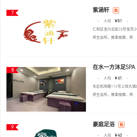
紫涵轩
热
7
-
人均
￥81
-
仁和区宝兴北街26号宝灵小
养生会所，推拿按摩，养...
在水一方沐足SPA
8
-
人均
￥61
-
东区机场路114号上恒大酒
养生会所，推拿按摩，养...
豪庭足浴
热
9
-
人均
￥40
-