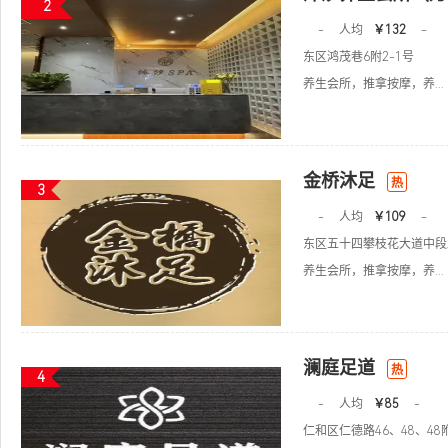
2
-
人均
￥132
-
东区鸿茂巷6附2-1号
养生会所，推拿按摩，养...
金桥沐足
热
3
-
人均
￥109
-
东区五十四攀枝花大道中段
养生会所，推拿按摩，养...
澜庭足道
热
4
-
人均
￥85
-
仁和区仁德路46、48、48