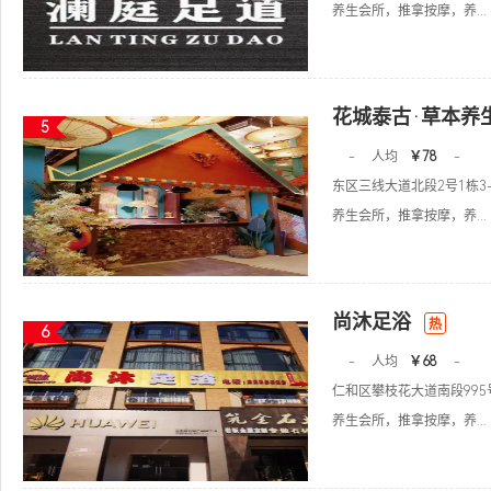
养生会所，推拿按摩，养...
花城泰古·草本养
5
-
人均
￥78
-
东区三线大道北段2号1栋3-
养生会所，推拿按摩，养...
尚沐足浴
热
6
-
人均
￥68
-
仁和区攀枝花大道南段995号
养生会所，推拿按摩，养...