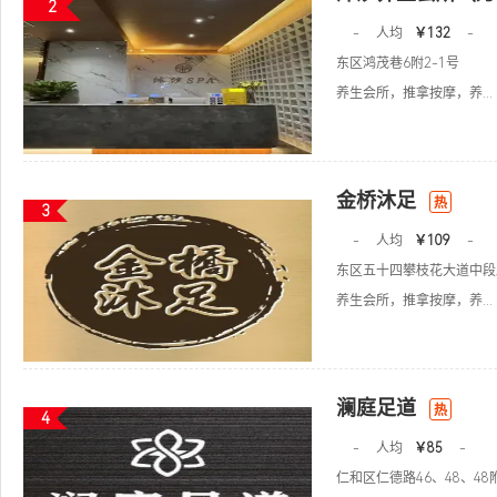
2
-
人均
￥132
-
东区鸿茂巷6附2-1号
养生会所，推拿按摩，养...
金桥沐足
热
3
-
人均
￥109
-
东区五十四攀枝花大道中段
养生会所，推拿按摩，养...
澜庭足道
热
4
-
人均
￥85
-
仁和区仁德路46、48、48