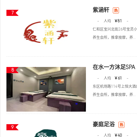
紫涵轩
热
7
-
人均
￥81
-
仁和区宝兴北街26号宝灵小
养生会所，推拿按摩，养...
在水一方沐足SPA
8
-
人均
￥61
-
东区机场路114号上恒大酒
养生会所，推拿按摩，养...
豪庭足浴
热
9
-
人均
￥40
-