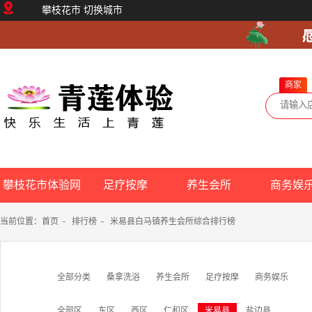
攀枝花市
切换城市
商家
攀枝花市体验网
足疗按摩
养生会所
商务娱
当前位置：
首页
-
排行榜
-
米易县白马镇养生会所综合排行榜
全部分类
桑拿洗浴
养生会所
足疗按摩
商务娱乐
全部区
东区
西区
仁和区
米易县
盐边县