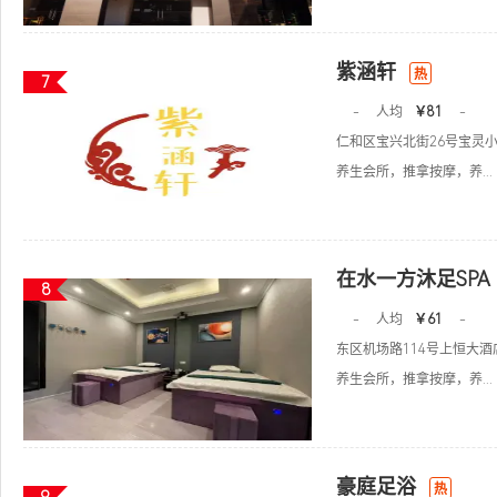
紫涵轩
热
7
-
人均
￥81
-
仁和区宝兴北街26号宝灵小
养生会所，推拿按摩，养...
在水一方沐足SPA
8
-
人均
￥61
-
东区机场路114号上恒大酒
养生会所，推拿按摩，养...
豪庭足浴
热