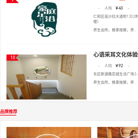
9
-
人均
￥40
-
仁和区迤沙拉大道附1302
楼）
养生会所，推拿按摩，养...
心语采耳文化体验
10
-
人均
￥92
-
东区新源路花城生活广场3-3
养生会所，推拿按摩，养...
品牌推荐