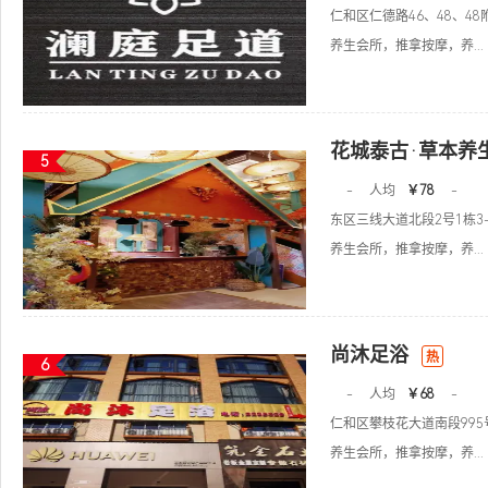
仁和区仁德路46、48、48
养生会所，推拿按摩，养...
花城泰古·草本养
5
-
人均
￥78
-
东区三线大道北段2号1栋3-
养生会所，推拿按摩，养...
尚沐足浴
热
6
-
人均
￥68
-
仁和区攀枝花大道南段995号
养生会所，推拿按摩，养...