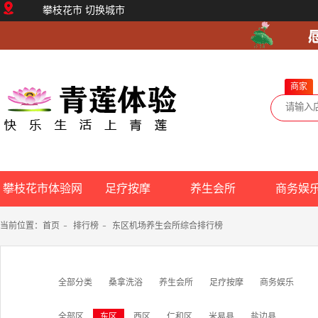
攀枝花市
切换城市
商家
攀枝花市体验网
足疗按摩
养生会所
商务娱
当前位置：
首页
-
排行榜
-
东区机场养生会所综合排行榜
全部分类
桑拿洗浴
养生会所
足疗按摩
商务娱乐
全部区
东区
西区
仁和区
米易县
盐边县