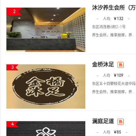
沐汐养生会所（万
2
-
人均
￥132
-
东区鸿茂巷6附2-1号
养生会所，推拿按摩，养...
金桥沐足
热
3
-
人均
￥109
-
东区五十四攀枝花大道中段
养生会所，推拿按摩，养...
澜庭足道
热
4
-
人均
￥85
-