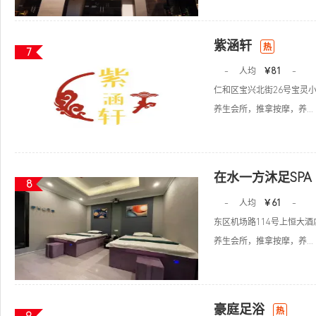
紫涵轩
热
7
-
人均
￥81
-
仁和区宝兴北街26号宝灵小
养生会所，推拿按摩，养...
在水一方沐足SPA
8
-
人均
￥61
-
东区机场路114号上恒大酒
养生会所，推拿按摩，养...
豪庭足浴
热