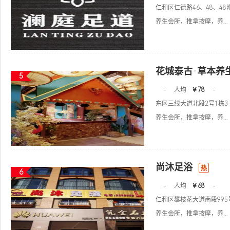
仁和区仁德路46、48、48
养生会所，推拿按摩，养...
花城泰古·草本养
5
-
人均
￥78
-
东区三线大道北段2号1栋3-
养生会所，推拿按摩，养...
尚沐足浴
热
6
-
人均
￥68
-
仁和区攀枝花大道南段995号
养生会所，推拿按摩，养...