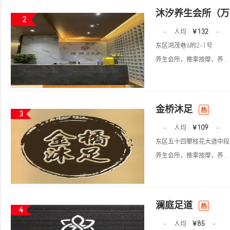
沐汐养生会所（万
2
-
人均
￥132
-
东区鸿茂巷6附2-1号
养生会所，推拿按摩，养...
金桥沐足
热
3
-
人均
￥109
-
东区五十四攀枝花大道中段
养生会所，推拿按摩，养...
澜庭足道
热
4
-
人均
￥85
-