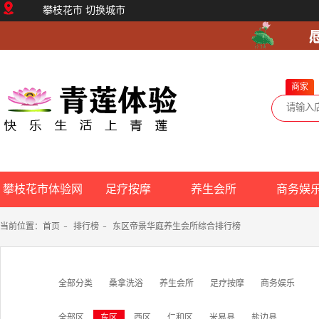
攀枝花市
切换城市
商家
攀枝花市体验网
足疗按摩
养生会所
商务娱
当前位置：
首页
-
排行榜
-
东区帝景华庭养生会所综合排行榜
全部分类
桑拿洗浴
养生会所
足疗按摩
商务娱乐
全部区
东区
西区
仁和区
米易县
盐边县