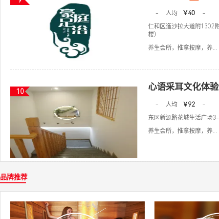
9
-
人均
￥40
-
仁和区迤沙拉大道附1302
楼）
养生会所，推拿按摩，养...
心语采耳文化体验
10
-
人均
￥92
-
东区新源路花城生活广场3-3
养生会所，推拿按摩，养...
品牌推荐