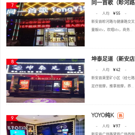
同一首歌（畛河路
7
-
人均
￥55
-
新安县畛河路与健康路交叉
量贩ktv，欢唱ktv，商务...
坤泰足道（新安店
8
-
人均
￥42
-
新安县渠里矿小区（经七路
足疗按摩，推拿按摩，养...
YOYO纯K
热
9
-
人均
￥97
-
新安县广场路黛眉广场西侧