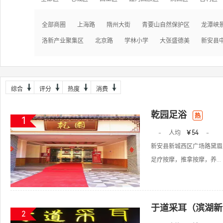
全部商圈
上海路
隋州大街
青要山自然保护区
龙潭峡
洛新产业聚集区
北京路
学林小学
大张盛德美
新安县
综合
评分
热度
消费
乾园足浴
热
1
-
人均
￥54
-
新安县新城西区广场路黛眉
足疗按摩，推拿按摩，养...
于道采耳（滨湖新
2