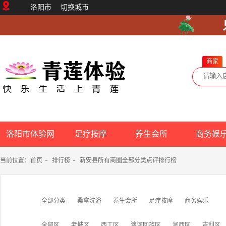
洛阳市
切换城市
商家
洛阳市体验网
足疗按摩
养生会所
商务娱
当前位置：
首页
-
排行榜
-
新安县所有商圈全部分类点评排行榜
全部分类
桑拿洗浴
养生会所
足疗按摩
商务娱乐
全部区
老城区
西工区
瀍河回族区
涧西区
吉利区