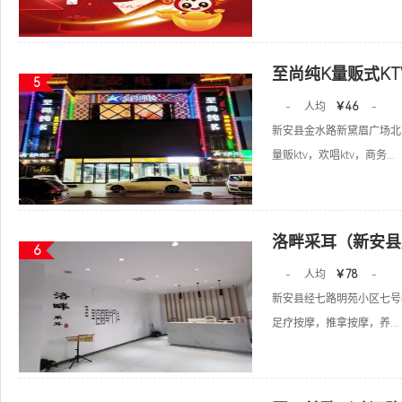
至尚纯K量贩式K
5
-
人均
￥46
-
新安县金水路新黛眉广场北
量贩ktv，欢唱ktv，商务...
洛畔采耳（新安县
6
-
人均
￥78
-
新安县经七路明苑小区七号楼
足疗按摩，推拿按摩，养...