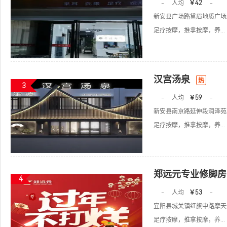
-
人均
￥42
-
新安县广场路黛眉地质广场
足疗按摩，推拿按摩，养...
汉宫汤泉
热
3
-
人均
￥59
-
新安县南京路延伸段润泽苑
足疗按摩，推拿按摩，养...
郑远元专业修脚房
4
-
人均
￥53
-
宜阳县城关镇红旗中路摩天一
足疗按摩，推拿按摩，养...