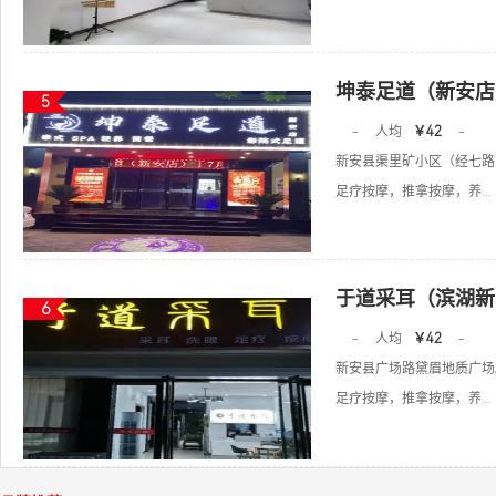
坤泰足道（新安店
5
-
人均
￥42
-
新安县渠里矿小区（经七路
足疗按摩，推拿按摩，养...
于道采耳（滨湖新
6
-
人均
￥42
-
新安县广场路黛眉地质广场
足疗按摩，推拿按摩，养...