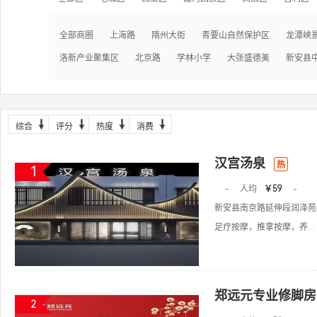
全部商圈
上海路
隋州大街
青要山自然保护区
龙潭峡
洛新产业聚集区
北京路
学林小学
大张盛德美
新安县
综合
评分
热度
消费
汉宫汤泉
热
1
-
人均
￥59
-
新安县南京路延伸段润泽苑
足疗按摩，推拿按摩，养...
郑远元专业修脚房
2