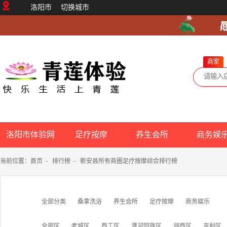
洛阳市
切换城市
商家
洛阳市体验网
足疗按摩
养生会所
商务娱
当前位置：
首页
-
排行榜
-
新安县所有商圈足疗按摩综合排行榜
全部分类
桑拿洗浴
养生会所
足疗按摩
商务娱乐
全部区
老城区
西工区
瀍河回族区
涧西区
吉利区