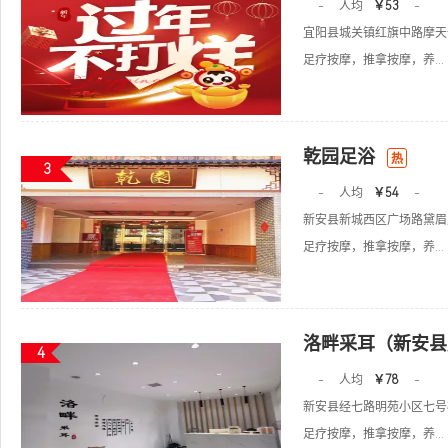
-
人均
￥53
-
宜阳县城关镇红旗中路摩天一
足疗按摩，推拿按摩，养...
乾园足浴
热
3
-
人均
￥54
-
新安县新城西区广场路黛眉
足疗按摩，推拿按摩，养...
洛畔采耳（新安县
4
-
人均
￥78
-
新安县经七路明苑小区七号楼
足疗按摩，推拿按摩，养...