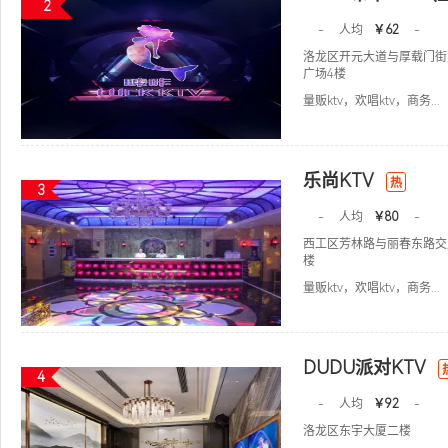
2
-
人均
￥62
-
洛龙区开元大道与厚载门街
广场4楼
量贩ktv，欢唱ktv，商务...
乐尚KTV
热
3
-
人均
￥80
-
西工区芳林路与丽春东路交
楼
量贩ktv，欢唱ktv，商务...
DUDU派对KTV
4
-
人均
￥92
-
洛龙区东宇大厦二楼