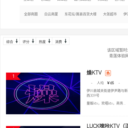
全部商圈
白云商厦
东花坛/嵩县百货大楼
大张超市
伊
综合
评分
热度
消费
该区域暂时
青莲体验
燥KTV
热
1
-
人均
￥65
-
伊川县城关街道伊尹路与新
西309号
量贩ktv，欢唱ktv，商务...
LUCK唻咔KTV