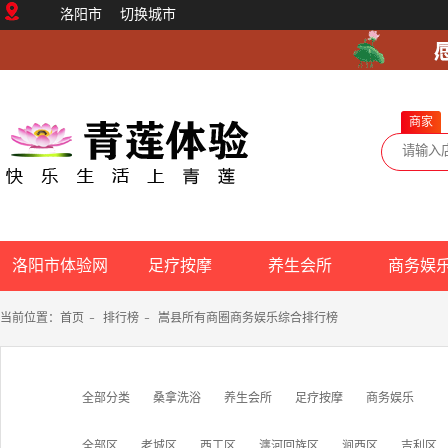
洛阳市
切换城市
商家
洛阳市体验网
足疗按摩
养生会所
商务娱
当前位置：
首页
-
排行榜
-
嵩县所有商圈商务娱乐综合排行榜
全部分类
桑拿洗浴
养生会所
足疗按摩
商务娱乐
全部区
老城区
西工区
瀍河回族区
涧西区
吉利区