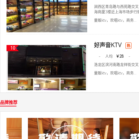
涧西区青岛路与西苑路交叉
海商厦3楼近上海市场步行
量贩ktv，欢唱ktv，商务...
好声音KTV
热
10
-
人均
￥28
-
洛龙区滨河南路龙祥街交叉
量贩ktv，欢唱ktv，商务...
品牌推荐