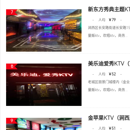
新东方秀典主题K
7
-
人均
￥79
-
涧西区长安路街道长安路15
量贩ktv，欢唱ktv，商务...
美乐迪爱秀KTV
8
-
人均
￥52
-
老城区丽景门城楼内（金业
量贩ktv，欢唱ktv，商务...
金苹果KTV（涧
9
-
人均
￥51
-