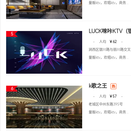
量贩ktv，欢唱ktv，商务...
LUCK唻咔KTV
5
-
人均
￥62
-
涧西区银川路与丽川路交叉
量贩ktv，欢唱ktv，商务...
k歌之王
热
6
-
人均
￥57
-
老城区中州东路395号
量贩ktv，欢唱ktv，商务...