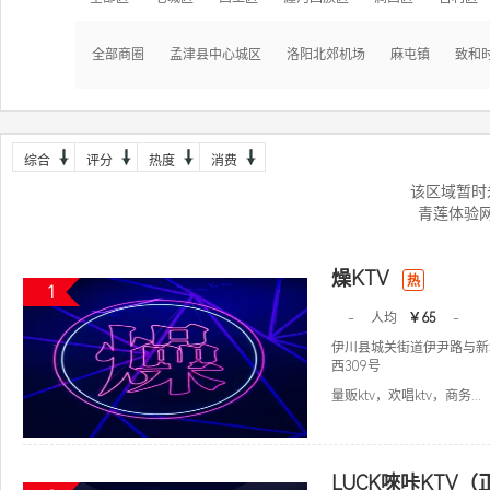
全部商圈
孟津县中心城区
洛阳北郊机场
麻屯镇
致和
综合
评分
热度
消费
该区域暂时
青莲体验
燥KTV
热
1
-
人均
￥65
-
伊川县城关街道伊尹路与新
西309号
量贩ktv，欢唱ktv，商务...
LUCK唻咔KTV