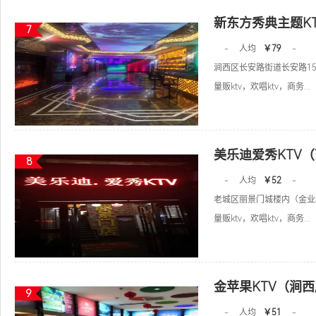
新东方秀典主题K
7
-
人均
￥79
-
涧西区长安路街道长安路15
量贩ktv，欢唱ktv，商务...
美乐迪爱秀KTV
8
-
人均
￥52
-
老城区丽景门城楼内（金业
量贩ktv，欢唱ktv，商务...
金苹果KTV（涧
9
-
人均
￥51
-