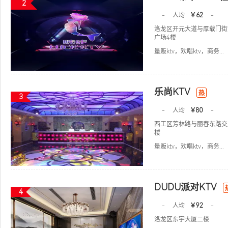
2
-
人均
￥62
-
洛龙区开元大道与厚载门街
广场4楼
量贩ktv，欢唱ktv，商务...
乐尚KTV
热
3
-
人均
￥80
-
西工区芳林路与丽春东路交
楼
量贩ktv，欢唱ktv，商务...
DUDU派对KTV
4
-
人均
￥92
-
洛龙区东宇大厦二楼