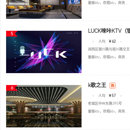
量贩ktv，欢唱ktv，商务...
LUCK唻咔KTV
5
-
人均
￥62
-
涧西区银川路与丽川路交叉
量贩ktv，欢唱ktv，商务...
k歌之王
热
6
-
人均
￥57
-
老城区中州东路395号
量贩ktv，欢唱ktv，商务...