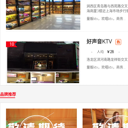
涧西区青岛路与西苑路交叉
海商厦3楼近上海市场步行
量贩ktv，欢唱ktv，商务...
好声音KTV
热
10
-
人均
￥28
-
洛龙区滨河南路龙祥街交叉
量贩ktv，欢唱ktv，商务...
品牌推荐