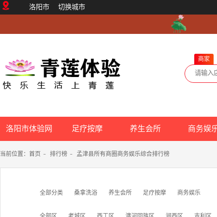
洛阳市
切换城市
商家
洛阳市体验网
足疗按摩
养生会所
商务娱
当前位置：
首页
-
排行榜
-
孟津县所有商圈商务娱乐综合排行榜
全部分类
桑拿洗浴
养生会所
足疗按摩
商务娱乐
全部区
老城区
西工区
瀍河回族区
涧西区
吉利区