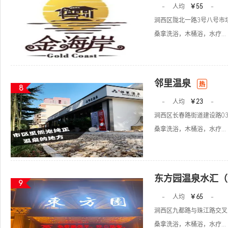
-
人均
￥55
-
涧西区陇北一路3号八号市场
桑拿洗浴，木桶浴，水疗...
邻里温泉
热
8
-
人均
￥23
-
涧西区长春路街道建设路0
桑拿洗浴，木桶浴，水疗...
东方园温泉水汇（
9
-
人均
￥65
-
涧西区九都路与珠江路交叉
桑拿洗浴，木桶浴，水疗...