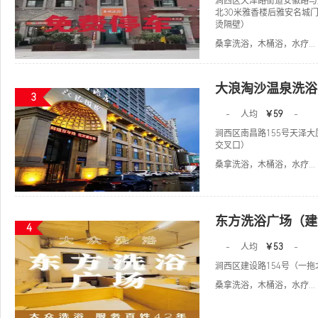
涧西区天津路街道安徽路与
北30米雅香楼后雅安名城门
烫隔壁）
桑拿洗浴，木桶浴，水疗...
大浪淘沙温泉洗浴
3
-
人均
￥59
-
涧西区南昌路155号天泽
交叉口）
桑拿洗浴，木桶浴，水疗...
东方洗浴广场（建
4
-
人均
￥53
-
涧西区建设路154号（一
桑拿洗浴，木桶浴，水疗...