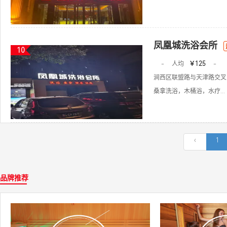
凤凰城洗浴会所
10
-
人均
￥125
-
涧西区联盟路与天津路交叉
桑拿洗浴，木桶浴，水疗...
‹
1
品牌推荐