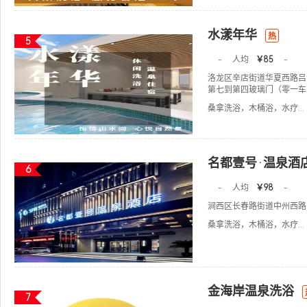
水漾年华
热
5
-
人均
￥85
-
洛龙区辛店街道华夏西路吕
第七到第四玻璃门（零一车
桑拿洗浴，木桶浴，水疗...
名都壹号·温泉酒
6
-
人均
￥98
-
涧西区长春路街道中州西路
桑拿洗浴，木桶浴，水疗...
金海岸温泉洗浴
7