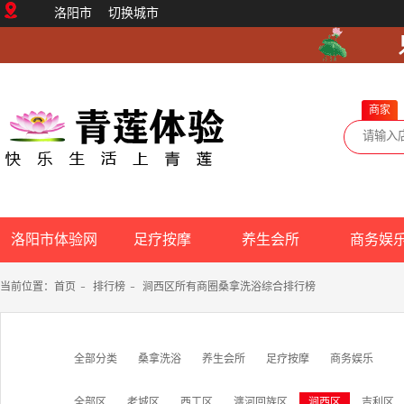
洛阳市
切换城市
商家
洛阳市体验网
足疗按摩
养生会所
商务娱
当前位置：
首页
-
排行榜
-
涧西区所有商圈桑拿洗浴综合排行榜
全部分类
桑拿洗浴
养生会所
足疗按摩
商务娱乐
全部区
老城区
西工区
瀍河回族区
涧西区
吉利区