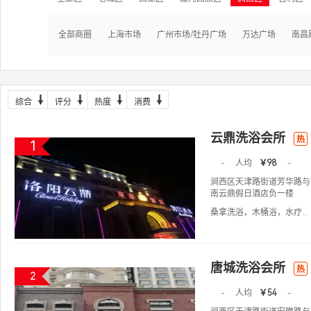
全部商圈
上海市场
广州市场/牡丹广场
万达广场
南昌
综合
评分
热度
消费
云鼎洗浴会所
热
1
-
人均
￥98
-
涧西区天津路街道芳华路与
南云鼎假日酒店负一楼
桑拿洗浴，木桶浴，水疗...
唐城洗浴会所
热
2
-
人均
￥54
-