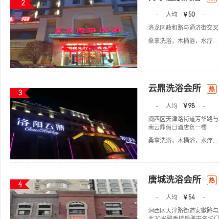
2
-
人均
￥50
-
洛龙区政和路与通济街交叉
桑拿洗浴，木桶浴，水疗...
云鼎洗浴会所
热
3
-
人均
￥98
-
涧西区天津路街道芳华路与
南云鼎假日酒店负一楼
桑拿洗浴，木桶浴，水疗...
唐城洗浴会所
热
4
-
人均
￥54
-
涧西区天津路街道安徽路与