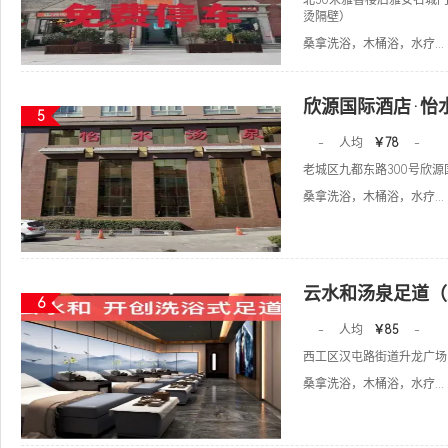
北30米雅香楼后雅安名城门
烫隔壁）
桑拿洗浴，木桶浴，水疗...
欣源国际酒店·怡
5
-
人均
￥78
-
老城区九都东路300号欣源
桑拿洗浴，木桶浴，水疗...
云水和汤泉足道（
6
-
人均
￥85
-
西工区汉屯路街道升龙广场
桑拿洗浴，木桶浴，水疗...