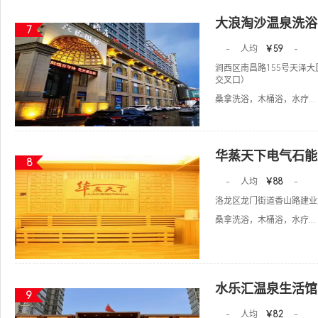
大浪淘沙温泉洗浴
7
-
人均
￥59
-
涧西区南昌路155号天泽
交叉口）
桑拿洗浴，木桶浴，水疗...
华蒸天下电气石能
8
-
人均
￥88
-
洛龙区龙门街道香山路建业
桑拿洗浴，木桶浴，水疗...
水乐汇温泉生活馆
9
-
人均
￥82
-