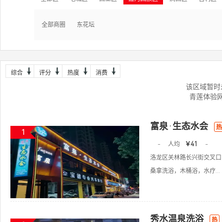
全部商圈
东花坛
综合
评分
热度
消费
该区域暂时
青莲体验
富泉·生态水会
热
1
-
人均
￥41
-
洛龙区关林路长兴街交叉口
桑拿洗浴，木桶浴，水疗...
秀水温泉洗浴
热