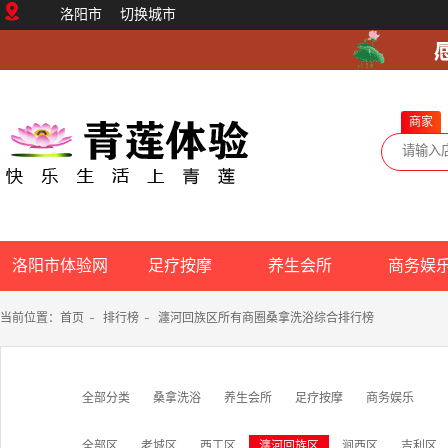
洛阳市
切换城市
商家
洛阳市体验网
足疗按摩
养生会所
商务娱
当前位置：
首页
-
排行榜
-
瀍河回族区所有商圈桑拿洗浴综合排行榜
全部分类
桑拿洗浴
养生会所
足疗按摩
商务娱乐
全部区
老城区
西工区
瀍河回族区
涧西区
吉利区