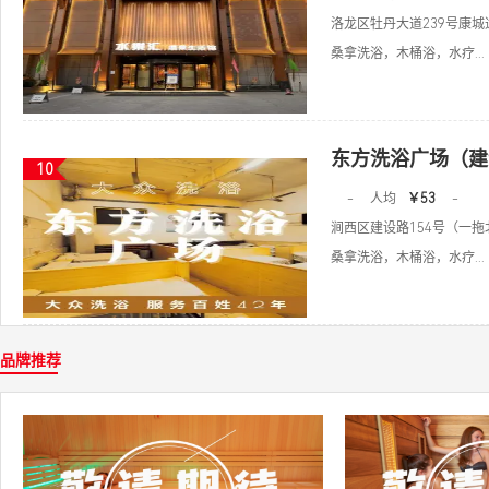
洛龙区牡丹大道239号康城
桑拿洗浴，木桶浴，水疗...
东方洗浴广场（建
10
-
人均
￥53
-
涧西区建设路154号（一
桑拿洗浴，木桶浴，水疗...
品牌推荐