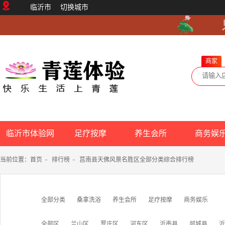
临沂市
切换城市
商家
临沂市体验网
足疗按摩
养生会所
商务娱
当前位置：
首页
-
排行榜
-
莒南县天佛风景名胜区全部分类综合排行榜
全部分类
桑拿洗浴
养生会所
足疗按摩
商务娱乐
全部区
兰山区
罗庄区
河东区
沂南县
郯城县
沂