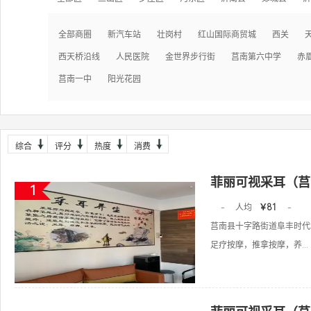
全部商圈
新汽车站
壮岗村
红山国际商贸城
西关
西天桥沿线
人民医院
金世界步行街
莒南第六中学
赤
莒南一中
阳光花园
综合
评分
热度
消费
菲丽可视采耳（莒
1
-
人均
￥81
-
莒南县十字路街道阜丰时代城
足疗按摩，推拿按摩，养...