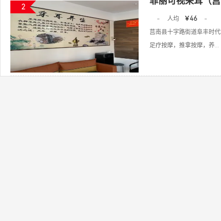
菲丽可视采耳（莒
2
-
人均
￥46
-
莒南县十字路街道阜丰时代城
足疗按摩，推拿按摩，养...