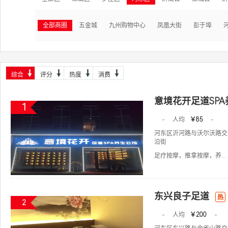
全部商圈
五金城
九州购物中心
凤凰大街
彭于埠
综合
评分
热度
消费
意境花开足道SP
1
-
人均
￥85
-
河东区沂河路与沃尔沃路交
沿街
足疗按摩，推拿按摩，养...
东兴良子足道
热
2
-
人均
￥200
-