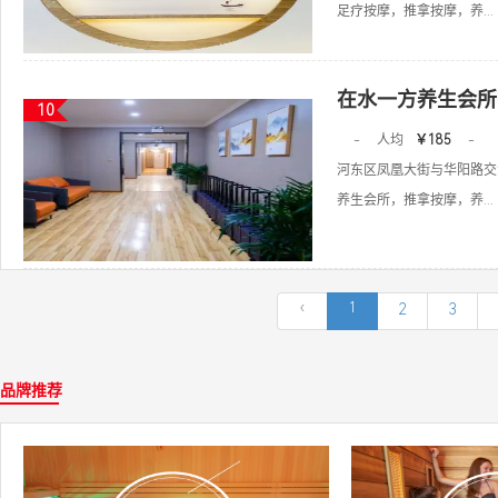
足疗按摩，推拿按摩，养...
在水一方养生会所
10
-
人均
￥185
-
河东区凤凰大街与华阳路交
养生会所，推拿按摩，养...
‹
1
2
3
品牌推荐