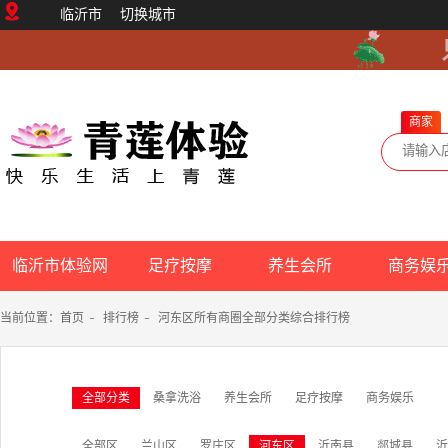
临沂市
切换城市
商家
临沂市体验网
足疗按摩
养生会所
商务娱
当前位置：
首页
-
排行榜
-
河东区所有商圈全部分类综合排行榜
全部分类
桑拿洗浴
养生会所
足疗按摩
商务娱乐
全部区
兰山区
罗庄区
河东区
沂南县
郯城县
沂