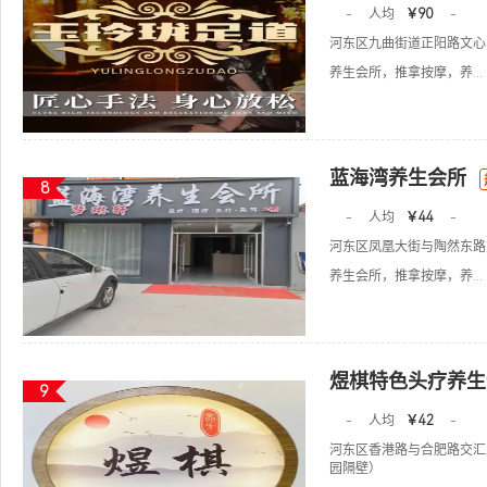
-
人均
￥90
-
河东区九曲街道正阳路文心
养生会所，推拿按摩，养...
蓝海湾养生会所
8
-
人均
￥44
-
河东区凤凰大街与陶然东路
养生会所，推拿按摩，养...
煜棋特色头疗养生
9
-
人均
￥42
-
河东区香港路与合肥路交汇
园隔壁）