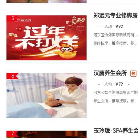
郑远元专业修脚房
5
-
人均
￥92
-
河东区怡海国际新城商铺1-
足疗按摩，推拿按摩，养...
汉唐养生会所
热
6
-
人均
￥79
-
河东区智圣路凤凰家园二期
养生会所，推拿按摩，养...
玉玲珑·SPA养生
7