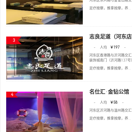
河东区东兴路与金雀山路交
足疗按摩，推拿按摩，养...
志良足道（河东店
3
-
人均
￥197
-
河东区香港路与沂河路交汇
装饰城南门（沂河路137号
足疗按摩，推拿按摩，养...
名仕汇·金钻公馆
4
-
人均
￥58
-
河东区沂河路与温州路交汇
足疗按摩，推拿按摩，养...