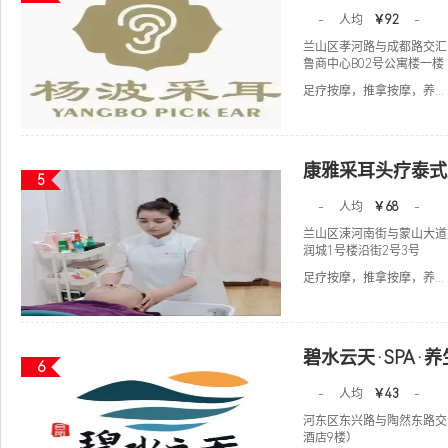
-
人均
￥92
-
兰山区孝河路与成都路交汇
鲁商中心B02号公寓楼一
足疗按摩，推拿按摩，养...
康雅采耳头疗泰式
5
-
人均
￥68
-
兰山区涑河南街与蒙山大道
润城1号楼沿街2号3号
足疗按摩，推拿按摩，养...
碧水云天·SPA·
6
-
人均
￥43
-
河东区东兴路与陶然东路交
酒店9楼）