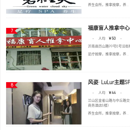
养生会所，推拿按摩，养...
福康盲人推拿中心
7
-
人均
￥50
-
沂南县历山路99号8号沿街
足疗按摩，推拿按摩，养...
风姿·LuLur主题S
8
-
人均
￥44
-
兰山区金雀山路与中丘路交
商务酒店8楼）
养生会所，推拿按摩，养...