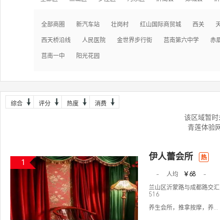
全部商圈
新汽车站
壮岗村
红山国际商贸城
西关
西天桥沿线
人民医院
金世界步行街
莒南第六中学
赤
莒南一中
阳光花园
综合
评分
热度
消费
该区域暂时
青莲体验
伊人蕾会所
热
1
-
人均
￥68
-
兰山区沂蒙路与成都路交汇星
516
养生会所，推拿按摩，养...