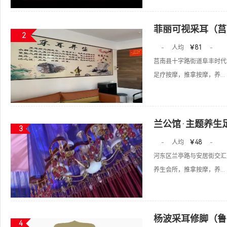
菲丽可视采耳（莒
2
-
人均
￥81
-
莒南县十字路街道阜丰时代城
足疗按摩，推拿按摩，养...
兰公馆·主题养生
3
-
人均
￥48
-
河东区兰亭路与安居街交汇
养生会所，推拿按摩，养...
杨波采耳修脚（鲁
4