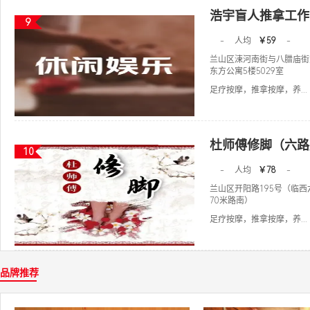
浩宇盲人推拿工作
9
-
人均
￥59
-
兰山区涑河南街与八腊庙街
东方公寓5楼5029室
足疗按摩，推拿按摩，养...
杜师傅修脚（六路
10
-
人均
￥78
-
兰山区开阳路195号（临
70米路南）
足疗按摩，推拿按摩，养...
品牌推荐