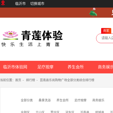
临沂市
切换城市
商家
临沂市体验网
足疗按摩
养生会所
商务娱
当前位置：
首页
-
排行榜
-
莒南县乐尚购物广场全部分类综合排行榜
全部分类
桑拿洗浴
养生会所
足疗按摩
商务娱乐
全部区
兰山区
罗庄区
河东区
沂南县
郯城县
沂