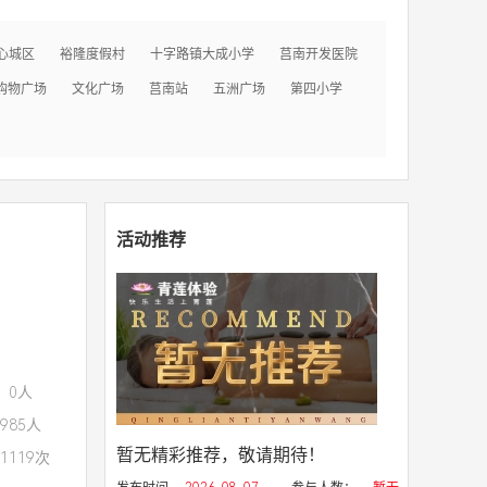
心城区
裕隆度假村
十字路镇大成小学
莒南开发医院
购物广场
文化广场
莒南站
五洲广场
第四小学
活动推荐
：0人
985人
暂无精彩推荐，敬请期待！
1119次