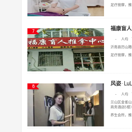
足疗按摩，推拿
福康盲人
7
-
人均
沂南县历山路
足疗按摩，推拿
风姿·Lu
8
-
人均
兰山区金雀山
商务酒店8楼
养生会所，推拿