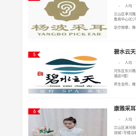
-
人均
兰山区孝河路
鲁商中心B0
足疗按摩，推拿
碧水云天
5
-
人均
河东区东兴路
酒店9楼）
养生会所，推拿
康雅采耳
6
-
人均
兰山区涑河南
润城1号楼沿