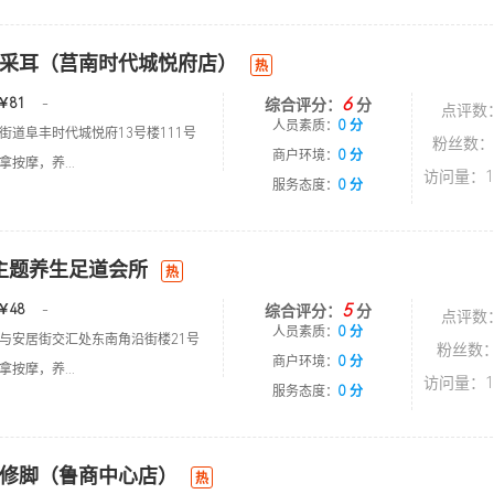
采耳（莒南时代城悦府店）
热
6
￥81
-
综合评分：
分
点评数
人员素质：
0 分
街道阜丰时代城悦府13号楼111号
粉丝数：
商户环境：
0 分
按摩，养...
访问量：1
服务态度：
0 分
主题养生足道会所
热
5
￥48
-
综合评分：
分
点评数
人员素质：
0 分
与安居街交汇处东南角沿街楼21号
粉丝数：
商户环境：
0 分
按摩，养...
访问量：1
服务态度：
0 分
修脚（鲁商中心店）
热