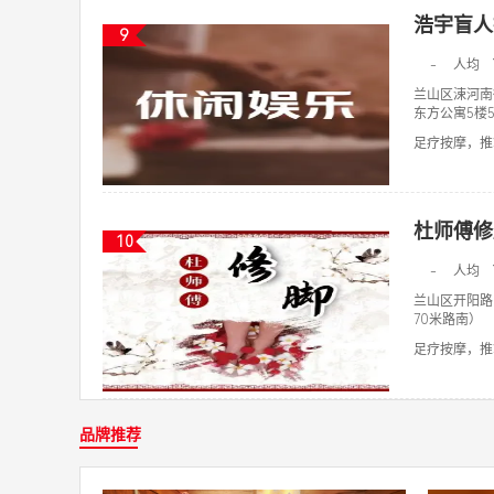
浩宇盲人
9
-
人均
兰山区涑河南
东方公寓5楼5
足疗按摩，推拿
杜师傅修
10
-
人均
兰山区开阳路
70米路南）
足疗按摩，推拿
品牌推荐