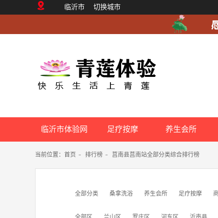
临沂市
切换城市
临沂市体验网
足疗按摩
养生会所
当前位置：
首页
-
排行榜
-
莒南县莒南站全部分类综合排行榜
全部分类
桑拿洗浴
养生会所
足疗按摩
全部区
兰山区
罗庄区
河东区
沂南县