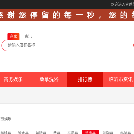
欢迎进入青莲
商家
资讯
商务娱乐
桑拿洗浴
排行榜
临沂市资讯
商务娱乐
郯城县
沂水县
兰陵县
费县
平邑县
莒南县
蒙阴县
临沭县