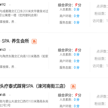
9
￥92
-
综合评分：
分
点评数
人员素质：
0 分
与成都路交汇口东200米庆华健身对过
粉丝数：
2号公寓楼一楼（优同便利店旁）
商户环境：
0 分
访问量：1
按摩，养...
服务态度：
0 分
·SPA·养生会所
热
8
￥43
-
综合评分：
分
点评数
人员素质：
0 分
与陶然东路交汇向南100米路西（如家
粉丝数：
商户环境：
0 分
访问量：1
按摩，养...
服务态度：
0 分
头疗泰式踩背SPA（涑河南街三店）
热
9
￥68
-
综合评分：
分
点评数
人员素质：
0 分
街与蒙山大道交口西行100米路南永尚
粉丝数：
街2号3号
商户环境：
0 分