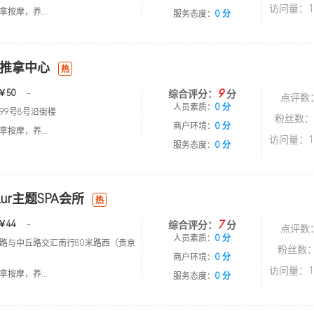
访问量：1
按摩，养...
服务态度：
0 分
推拿中心
热
9
￥50
-
综合评分：
分
点评数
人员素质：
0 分
99号8号沿街楼
粉丝数：
商户环境：
0 分
按摩，养...
访问量：1
服务态度：
0 分
Lur主题SPA会所
热
7
￥44
-
综合评分：
分
点评数
人员素质：
0 分
路与中丘路交汇南行80米路西（贵京
粉丝数：
）
商户环境：
0 分
访问量：1
按摩，养...
服务态度：
0 分