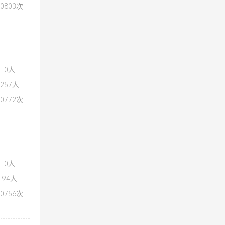
0803次
：0人
257人
0772次
：0人
94人
0756次