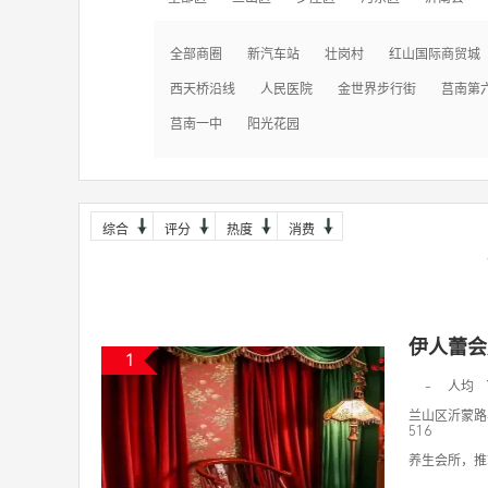
全部商圈
新汽车站
壮岗村
红山国际商贸城
西天桥沿线
人民医院
金世界步行街
莒南第
莒南一中
阳光花园
综合
评分
热度
消费
伊人蕾会
1
-
人均
兰山区沂蒙路
516
养生会所，推拿