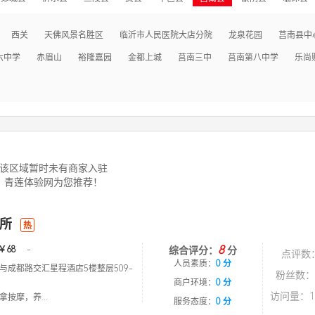
西关
天佛风景名胜区
临沂市人民医院大店分院
龙泉花园
莒南县中
六中学
赤眉山
裕隆嘉园
金都上城
莒南三中
莒南第八中学
乐尚
该区域暂时未有商家入驻
青莲体验网为您推荐！
所
热
8
￥68
-
综合评分：
分
点评数
人员素质：
0 分
与成都路交汇星程酒店5楼整层509-
粉丝数：
商户环境：
0 分
访问量：1
按摩，养...
服务态度：
0 分