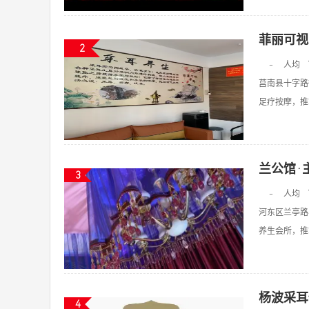
菲丽可视
2
-
人均
莒南县十字路
足疗按摩，推拿
兰公馆·
3
-
人均
河东区兰亭路
养生会所，推拿
杨波采耳
4