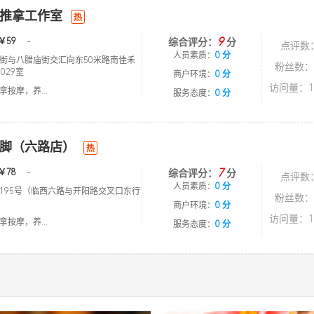
推拿工作室
热
9
￥59
-
综合评分：
分
点评数
人员素质：
0 分
街与八腊庙街交汇向东50米路南佳禾
粉丝数：
029室
商户环境：
0 分
访问量：1
按摩，养...
服务态度：
0 分
脚（六路店）
热
7
￥78
-
综合评分：
分
点评数
人员素质：
0 分
195号（临西六路与开阳路交叉口东行
粉丝数：
商户环境：
0 分
访问量：1
按摩，养...
服务态度：
0 分