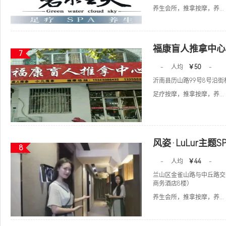
养生会所，推拿按摩，养...
福康盲人推拿中心
7
-
人均
￥50
-
沂南县历山路99号8号沿街
足疗按摩，推拿按摩，养...
风姿·LuLur主题S
8
-
人均
￥44
-
兰山区金雀山路与中丘路交
商务酒店8楼）
养生会所，推拿按摩，养...