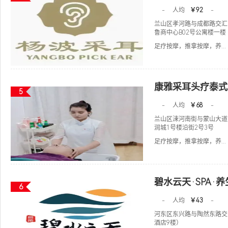
-
人均
￥92
-
兰山区孝河路与成都路交汇
鲁商中心B02号公寓楼一
足疗按摩，推拿按摩，养...
康雅采耳头疗泰式
5
-
人均
￥68
-
兰山区涑河南街与蒙山大道
润城1号楼沿街2号3号
足疗按摩，推拿按摩，养...
碧水云天·SPA·
6
-
人均
￥43
-
河东区东兴路与陶然东路交
酒店9楼）