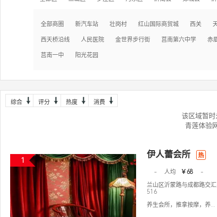
全部商圈
新汽车站
壮岗村
红山国际商贸城
西关
西天桥沿线
人民医院
金世界步行街
莒南第六中学
赤
莒南一中
阳光花园
综合
评分
热度
消费
该区域暂时
青莲体验
伊人蕾会所
热
1
-
人均
￥68
-
兰山区沂蒙路与成都路交汇星
516
养生会所，推拿按摩，养...