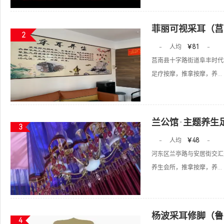
菲丽可视采耳（莒
2
-
人均
￥81
-
莒南县十字路街道阜丰时代城
足疗按摩，推拿按摩，养...
兰公馆·主题养生
3
-
人均
￥48
-
河东区兰亭路与安居街交汇
养生会所，推拿按摩，养...
杨波采耳修脚（鲁
4