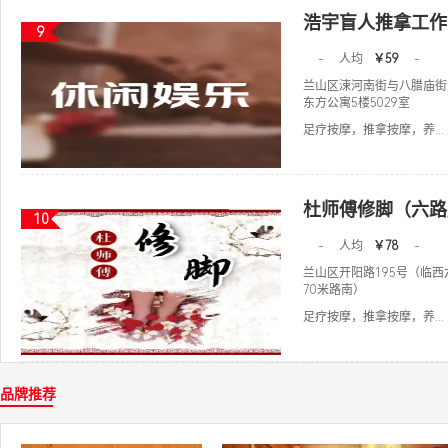
浩宇盲人推拿工作
9
-
人均
￥59
-
兰山区涑河南街与八腊庙街
东方公寓5楼5029室
足疗按摩，推拿按摩，养...
杜师傅修脚（六路
10
-
人均
￥78
-
兰山区开阳路195号（临
70米路南）
足疗按摩，推拿按摩，养...
品牌推荐