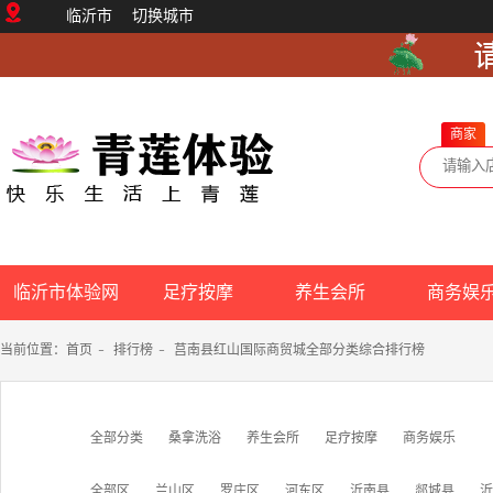
临沂市
切换城市
商家
临沂市体验网
足疗按摩
养生会所
商务娱
当前位置：
首页
-
排行榜
-
莒南县红山国际商贸城全部分类综合排行榜
全部分类
桑拿洗浴
养生会所
足疗按摩
商务娱乐
全部区
兰山区
罗庄区
河东区
沂南县
郯城县
沂