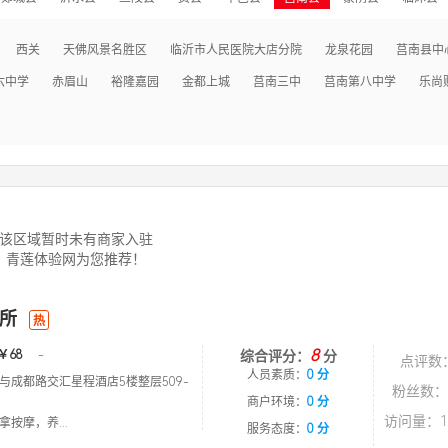
西关
天佛风景名胜区
临沂市人民医院大店分院
龙泉花园
莒南县中
六中学
赤眉山
裕隆嘉园
金都上城
莒南三中
莒南第八中学
乐尚
该区域暂时未有商家入驻
青莲体验网为您推荐！
所
热
8
￥68
-
综合评分：
分
点评数
人员素质：
0 分
与成都路交汇星程酒店5楼整层509-
粉丝数：
商户环境：
0 分
访问量：1
按摩，养...
服务态度：
0 分