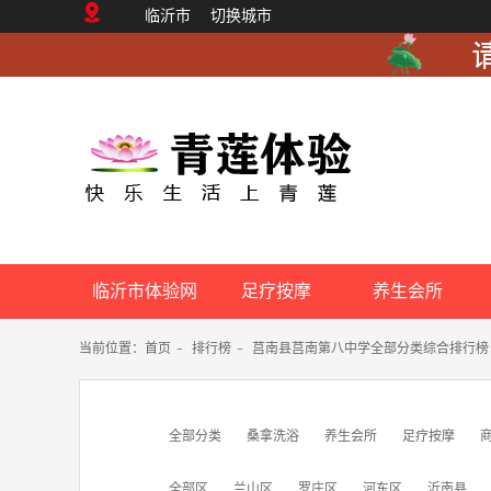
临沂市
切换城市
临沂市体验网
足疗按摩
养生会所
当前位置：
首页
-
排行榜
-
莒南县莒南第八中学全部分类综合排行榜
全部分类
桑拿洗浴
养生会所
足疗按摩
全部区
兰山区
罗庄区
河东区
沂南县