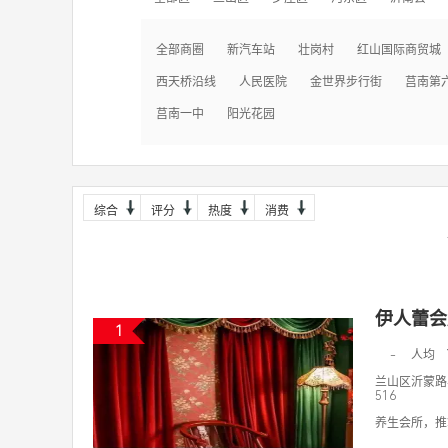
全部商圈
新汽车站
壮岗村
红山国际商贸城
西天桥沿线
人民医院
金世界步行街
莒南第
莒南一中
阳光花园
综合
评分
热度
消费
伊人蕾会
1
-
人均
兰山区沂蒙路
516
养生会所，推拿