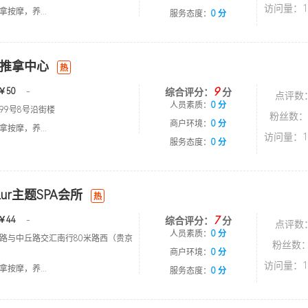
访问量：1
按摩，养...
服务态度：
0 分
推拿中心
热
9
￥50
-
综合评分：
分
点评数
人员素质：
0 分
99号8号沿街楼
粉丝数：
商户环境：
0 分
按摩，养...
访问量：1
服务态度：
0 分
Lur主题SPA会所
热
7
￥44
-
综合评分：
分
点评数
人员素质：
0 分
路与中丘路交汇南行80米路西（贵京
粉丝数：
）
商户环境：
0 分
访问量：1
按摩，养...
服务态度：
0 分