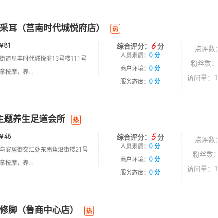
采耳（莒南时代城悦府店）
热
6
￥81
-
综合评分：
分
点评数
人员素质：
0 分
街道阜丰时代城悦府13号楼111号
粉丝数：
商户环境：
0 分
按摩，养...
访问量：1
服务态度：
0 分
主题养生足道会所
热
5
￥48
-
综合评分：
分
点评数
人员素质：
0 分
与安居街交汇处东南角沿街楼21号
粉丝数：
商户环境：
0 分
按摩，养...
访问量：1
服务态度：
0 分
修脚（鲁商中心店）
热