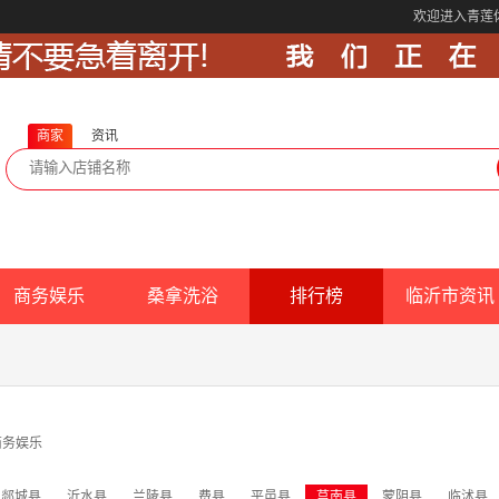
欢迎进入青莲
商家
资讯
商务娱乐
桑拿洗浴
排行榜
临沂市资讯
商务娱乐
郯城县
沂水县
兰陵县
费县
平邑县
莒南县
蒙阴县
临沭县