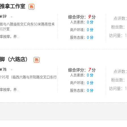
推拿工作室
热
9
￥59
-
综合评分：
分
点评数
人员素质：
0 分
街与八腊庙街交汇向东50米路南佳禾
粉丝数：
029室
商户环境：
0 分
访问量：1
按摩，养...
服务态度：
0 分
脚（六路店）
热
7
￥78
-
综合评分：
分
点评数
人员素质：
0 分
195号（临西六路与开阳路交叉口东行
粉丝数：
商户环境：
0 分
访问量：1
按摩，养...
服务态度：
0 分