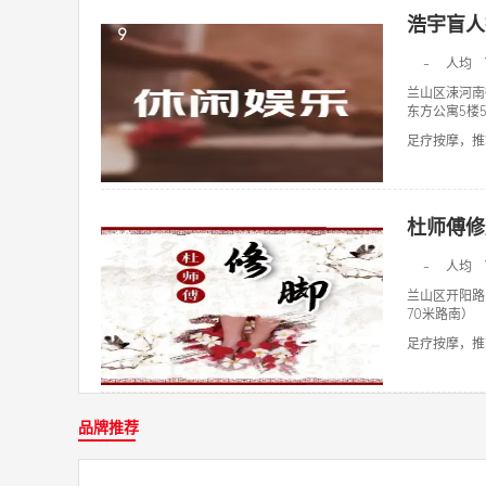
浩宇盲人
9
-
人均
兰山区涑河南
东方公寓5楼5
足疗按摩，推拿
杜师傅修
10
-
人均
兰山区开阳路
70米路南）
足疗按摩，推拿
品牌推荐