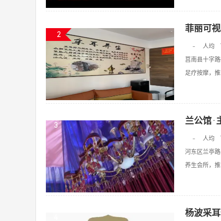
菲丽可视
2
-
人均
莒南县十字路
足疗按摩，推拿
兰公馆·
3
-
人均
河东区兰亭路
养生会所，推拿
杨波采耳
4