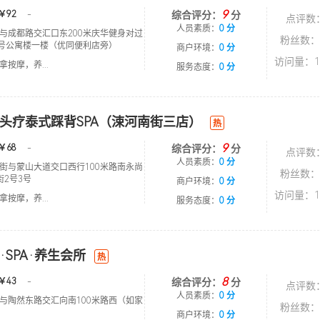
9
￥92
-
综合评分：
分
点评数
人员素质：
0 分
与成都路交汇口东200米庆华健身对过
粉丝数：
2号公寓楼一楼（优同便利店旁）
商户环境：
0 分
访问量：1
按摩，养...
服务态度：
0 分
头疗泰式踩背SPA（涑河南街三店）
热
9
￥68
-
综合评分：
分
点评数
人员素质：
0 分
街与蒙山大道交口西行100米路南永尚
粉丝数：
街2号3号
商户环境：
0 分
访问量：1
按摩，养...
服务态度：
0 分
·SPA·养生会所
热
8
￥43
-
综合评分：
分
点评数
人员素质：
0 分
与陶然东路交汇向南100米路西（如家
粉丝数：
商户环境：
0 分