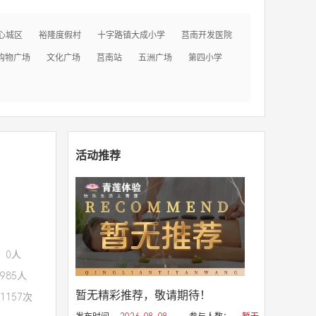
心城区
裕隆度假村
十字路镇大成小学
莒南开发医院
购物广场
文化广场
莒南站
五洲广场
第四小学
活动推荐
：0人
985人
暂无精彩推荐，敬请期待！
1157次