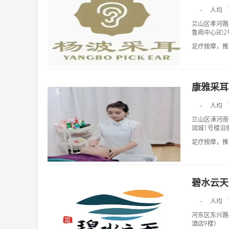
-
人均
兰山区孝河路
鲁商中心B0
足疗按摩，推拿
康雅采耳
5
-
人均
兰山区涑河南
润城1号楼沿
足疗按摩，推拿
碧水云天
6
-
人均
河东区东兴路
酒店9楼）