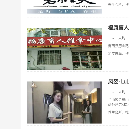
养生会所，推拿
福康盲人
7
-
人均
沂南县历山路
足疗按摩，推拿
风姿·Lu
8
-
人均
兰山区金雀山
商务酒店8楼
养生会所，推拿