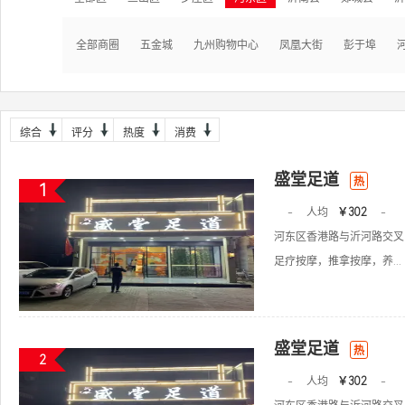
全部商圈
五金城
九州购物中心
凤凰大街
彭于埠
综合
评分
热度
消费
盛堂足道
热
1
-
人均
￥302
-
河东区香港路与沂河路交叉
足疗按摩，推拿按摩，养...
盛堂足道
热
2
-
人均
￥302
-