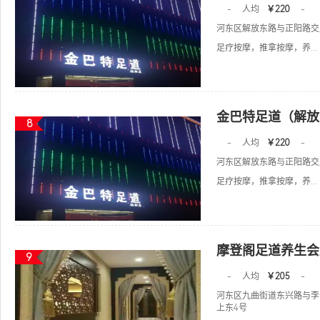
-
人均
￥220
-
河东区解放东路与正阳路交
足疗按摩，推拿按摩，养...
金巴特足道（解放
8
-
人均
￥220
-
河东区解放东路与正阳路交
足疗按摩，推拿按摩，养...
摩登阁足道养生会
9
-
人均
￥205
-
河东区九曲街道东兴路与李
上东4号