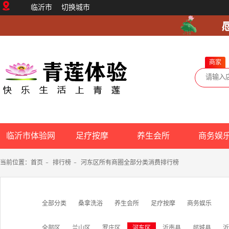
临沂市
切换城市
商家
临沂市体验网
足疗按摩
养生会所
商务娱
当前位置：
首页
-
排行榜
-
河东区所有商圈全部分类消费排行榜
全部分类
桑拿洗浴
养生会所
足疗按摩
商务娱乐
全部区
兰山区
罗庄区
河东区
沂南县
郯城县
沂