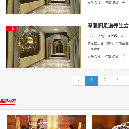
养生会所，推拿按摩，养...
摩登阁足道养生会
10
-
人均
￥205
-
河东区九曲街道东兴路与李
上东4号
养生会所，推拿按摩，养...
‹
1
2
3
品牌推荐