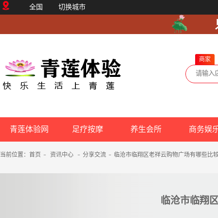
全国
切换城市
商家
青莲体验网
足疗按摩
养生会所
商务娱
当前位置：
首页
-
资讯中心
-
分享交流
-
临沧市临翔区老祥云购物广场有哪些比
临沧市临翔