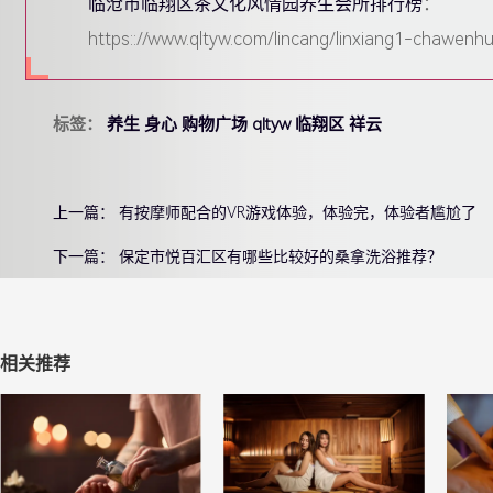
临沧市临翔区茶文化风情园养生会所排行榜
：
https:://www.qltyw.com/lincang/linxiang1-chawen
标签：
养生
身心
购物广场
qltyw
临翔区
祥云
上一篇：
有按摩师配合的VR游戏体验，体验完，体验者尴尬了
下一篇：
保定市悦百汇区有哪些比较好的桑拿洗浴推荐？
相关推荐