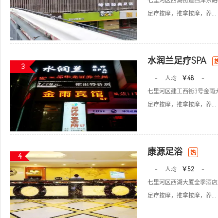
七里河区西湖街道西津东路4
足疗按摩，推拿按摩，养...
水润兰足疗SPA
3
-
人均
￥48
-
七里河区建工西街3号金雨
足疗按摩，推拿按摩，养...
康源足浴
热
4
-
人均
￥52
-
七里河区西湖大厦全季酒店
足疗按摩，推拿按摩，养...