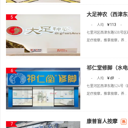
大足神农（西津东
5
-
人均
￥113
-
七里河区西津东路508号区
足疗按摩，推拿按摩，养...
祁仁堂修脚（水电
6
-
人均
￥69
-
七里河区西津东路524号
足疗按摩，推拿按摩，养...
康普盲人按摩
热
7