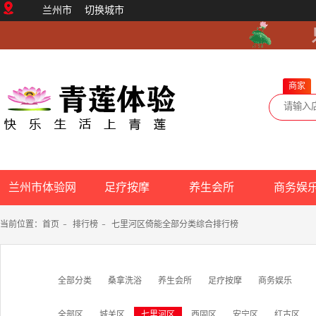
兰州市
切换城市
商家
兰州市体验网
足疗按摩
养生会所
商务娱
当前位置：
首页
-
排行榜
-
七里河区倚能全部分类综合排行榜
全部分类
桑拿洗浴
养生会所
足疗按摩
商务娱乐
全部区
城关区
七里河区
西固区
安宁区
红古区