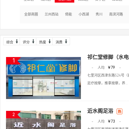
全部商圈
兰州西站
倚能
小西湖
秀川
南滨河路
综合
评分
热度
消费
祁仁堂修脚（水电
1
-
人均
￥79
-
七里河区西津东路524号
足疗按摩，推拿按摩，养...
近水阁足浴
热
2
-
人均
￥73
-