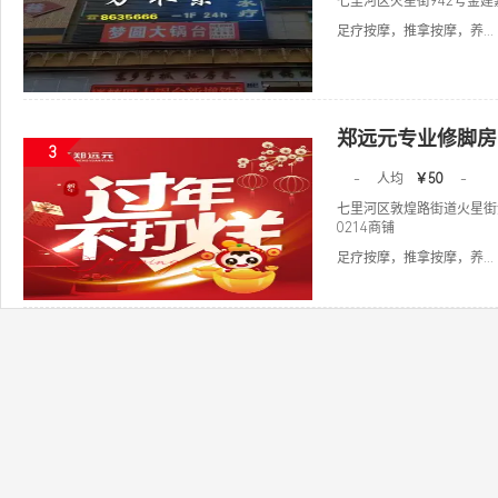
七里河区火星街942号金建
足疗按摩，推拿按摩，养...
郑远元专业修脚房
3
-
人均
￥50
-
七里河区敦煌路街道火星街
0214商铺
足疗按摩，推拿按摩，养...