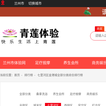
兰州市
切换城市
商家
兰州市体验网
足疗按摩
养生会所
商务娱
当前位置：
首页
-
排行榜
-
七里河区金港城全部分类综合排行榜
全部分类
桑拿洗浴
养生会所
足疗按摩
商务娱乐
全部区
城关区
七里河区
西固区
安宁区
红古区