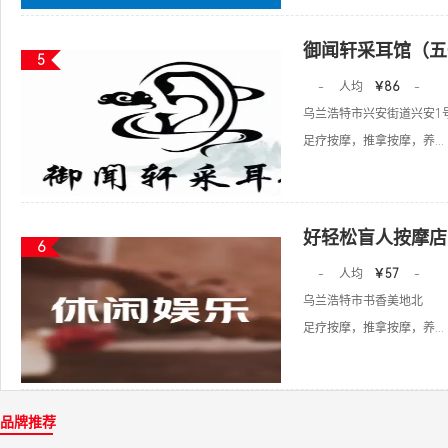
御闻轩采耳馆（五
5
-
人均
￥86
-
乌兰浩特市兴安街道兴安1
足疗按摩，推拿按摩，养...
好轻松盲人按摩店
6
-
人均
￥57
-
乌兰浩特市书香美地北
足疗按摩，推拿按摩，养...
品牌推荐