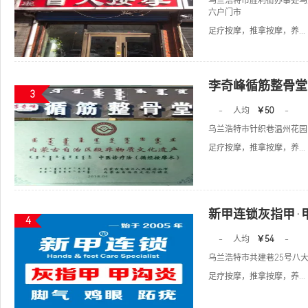
乌兰浩特市胜利街办事处乌
六户门市
足疗按摩，推拿按摩，养...
李奇峰循筋整骨堂
3
-
人均
￥50
-
乌兰浩特市针织巷温州花园1
足疗按摩，推拿按摩，养...
新甲连锁灰指甲·
4
-
人均
￥54
-
乌兰浩特市共建巷25号八
足疗按摩，推拿按摩，养...