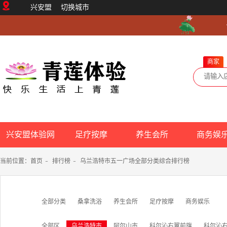
兴安盟
切换城市
商家
兴安盟体验网
足疗按摩
养生会所
商务娱
当前位置：
首页
-
排行榜
-
乌兰浩特市五一广场全部分类综合排行榜
全部分类
桑拿洗浴
养生会所
足疗按摩
商务娱乐
全部区
乌兰浩特市
阿尔山市
科尔沁右翼前旗
科尔沁