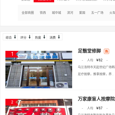
全部商圈
铁西
城中城
滨河
爱国
五一广场
火
综合
评分
热度
消费
足翳堂修脚
热
1
-
人均
￥82
-
乌兰浩特市天起世纪广场韩
足疗按摩，推拿按摩，养...
万家康盲人按摩院
2
-
人均
￥87
-