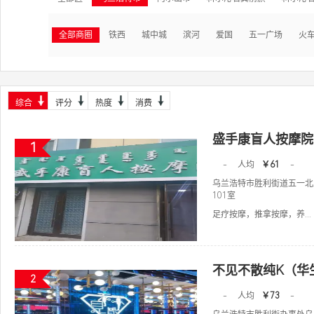
全部商圈
铁西
城中城
滨河
爱国
五一广场
火
综合
评分
热度
消费
盛手康盲人按摩院
1
-
人均
￥61
-
乌兰浩特市胜利街道五一北
101室
足疗按摩，推拿按摩，养...
不见不散纯K（华
2
-
人均
￥73
-