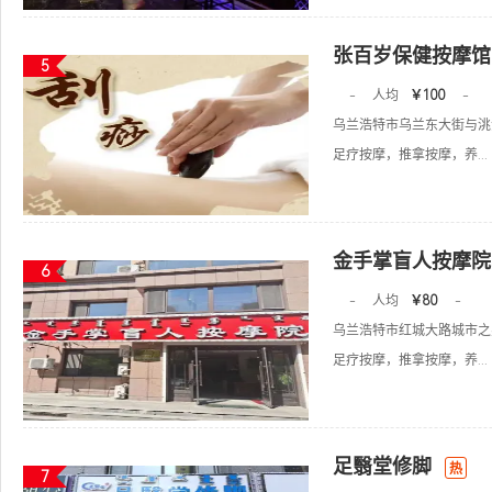
张百岁保健按摩馆
5
-
人均
￥100
-
乌兰浩特市乌兰东大街与洮
足疗按摩，推拿按摩，养...
金手掌盲人按摩院
6
-
人均
￥80
-
乌兰浩特市红城大路城市之
足疗按摩，推拿按摩，养...
足翳堂修脚
热
7