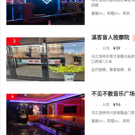
乌兰浩特市胜利街办事处乌
四楼
量贩ktv，欢唱ktv，商务...
溪客盲人按摩院
3
-
人均
￥59
-
乌兰浩特市育才南路与耘帜
口西南120米
足疗按摩，推拿按摩，养...
不见不散音乐广场
4
-
人均
￥96
-
乌兰浩特市兴安南路金门宾
量贩ktv，欢唱ktv，商务...