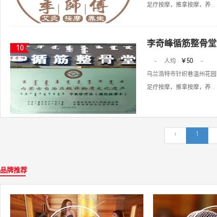
足疗按摩，推拿按摩，养...
李奇峰循筋整骨堂
10
-
人均
￥50
-
乌兰浩特市针织巷温州花园1
足疗按摩，推拿按摩，养...
‹
1
品牌推荐