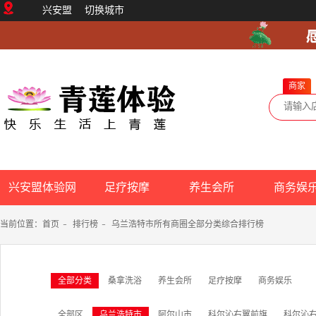
兴安盟
切换城市
商家
兴安盟体验网
足疗按摩
养生会所
商务娱
当前位置：
首页
-
排行榜
-
乌兰浩特市所有商圈全部分类综合排行榜
全部分类
桑拿洗浴
养生会所
足疗按摩
商务娱乐
全部区
乌兰浩特市
阿尔山市
科尔沁右翼前旗
科尔沁