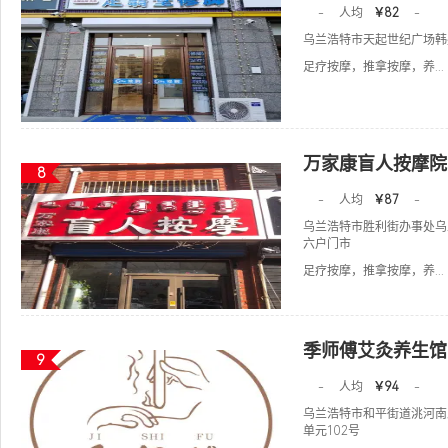
-
人均
￥82
-
乌兰浩特市天起世纪广场韩
足疗按摩，推拿按摩，养...
万家康盲人按摩院
8
-
人均
￥87
-
乌兰浩特市胜利街办事处乌
六户门市
足疗按摩，推拿按摩，养...
季师傅艾灸养生馆
9
-
人均
￥94
-
乌兰浩特市和平街道洮河南
单元102号