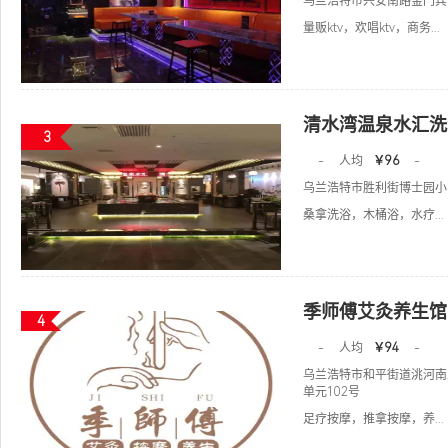
乌兰浩特市兴安南路金门宾
量贩ktv，欢唱ktv，商务...
清水湾温泉水汇洗
3
-
人均
￥96
-
乌兰浩特市胜利街博士园小
桑拿洗浴，木桶浴，水疗...
季师傅艾灸养生馆
4
-
人均
￥94
-
乌兰浩特市和平街道洮河南
单元102号
足疗按摩，推拿按摩，养...