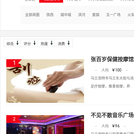
全部商圈
铁西
城中城
滨河
爱国
五一广场
火
综合
评分
热度
消费
张百岁保健按摩馆
1
-
人均
￥100
-
乌兰浩特市乌兰东大街与洮
足疗按摩，推拿按摩，养...
不见不散音乐广场
2
-
人均
￥96
-