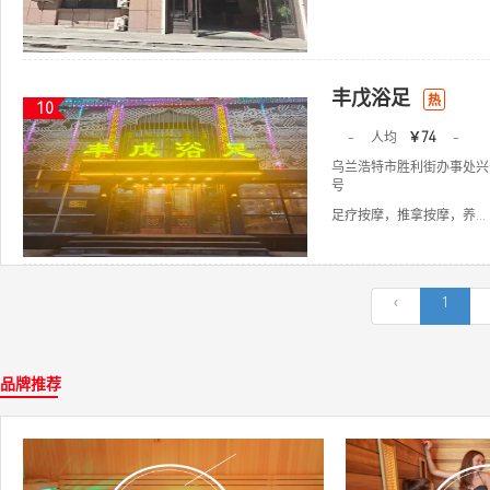
丰戊浴足
热
10
-
人均
￥74
-
乌兰浩特市胜利街办事处兴
号
足疗按摩，推拿按摩，养...
‹
1
品牌推荐