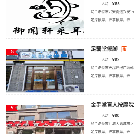
-
人均
￥86
-
乌兰浩特市兴安街道兴安1
足疗按摩，推拿按摩，养...
足翳堂修脚
热
8
-
人均
￥82
-
乌兰浩特市天起世纪广场韩
足疗按摩，推拿按摩，养...
金手掌盲人按摩院
9
-
人均
￥80
-
乌兰浩特市红城大路城市之
足疗按摩，推拿按摩，养...