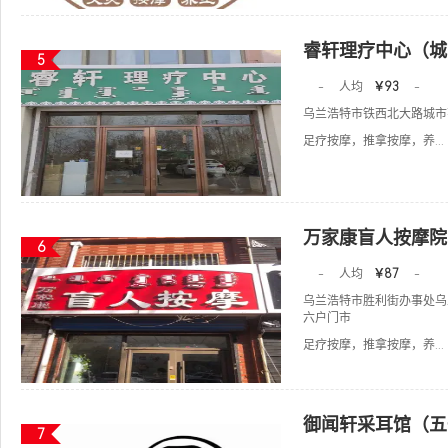
睿轩理疗中心（城
5
-
人均
￥93
-
乌兰浩特市铁西北大路城市花
足疗按摩，推拿按摩，养...
万家康盲人按摩院
6
-
人均
￥87
-
乌兰浩特市胜利街办事处乌
六户门市
足疗按摩，推拿按摩，养...
御闻轩采耳馆（五
7