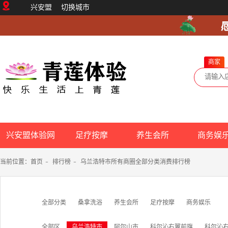
兴安盟
切换城市
商家
兴安盟体验网
足疗按摩
养生会所
商务娱
当前位置：
首页
-
排行榜
-
乌兰浩特市所有商圈全部分类消费排行榜
全部分类
桑拿洗浴
养生会所
足疗按摩
商务娱乐
全部区
乌兰浩特市
阿尔山市
科尔沁右翼前旗
科尔沁