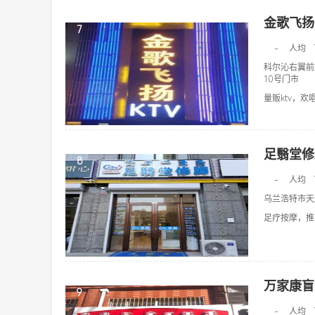
金歌飞扬
7
-
人均
科尔沁右翼前
10号门市
量贩ktv，欢唱k
足翳堂修
8
-
人均
乌兰浩特市天
足疗按摩，推拿
万家康盲
9
-
人均