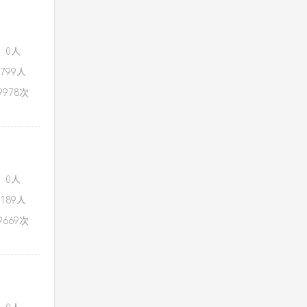
：0人
799人
978次
：0人
189人
669次