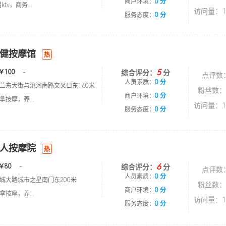
商户环境：
0 分
tv，商务...
访问量：1
服务态度：
0 分
健按摩馆
热
5
￥100
-
综合评分：
分
点评数
人员素质：
0 分
兰东大街与洮河南路交叉口东160米
粉丝数：
商户环境：
0 分
按摩，养...
访问量：1
服务态度：
0 分
人按摩院
热
6
￥80
-
综合评分：
分
点评数
人员素质：
0 分
城大路城市之星南门东200米
粉丝数：
商户环境：
0 分
按摩，养...
访问量：1
服务态度：
0 分