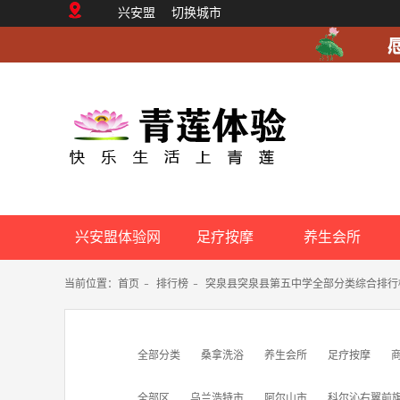
兴安盟
切换城市
兴安盟体验网
足疗按摩
养生会所
当前位置：
首页
-
排行榜
-
突泉县突泉县第五中学全部分类综合排行
全部分类
桑拿洗浴
养生会所
足疗按摩
全部区
乌兰浩特市
阿尔山市
科尔沁右翼前