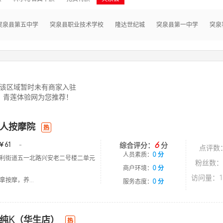
突泉县第五中学
突泉县职业技术学校
隆达世纪城
突泉县第一中学
突泉
该区域暂时未有商家入驻
青莲体验网为您推荐！
人按摩院
热
6
￥61
-
综合评分：
分
点评数
人员素质：
0 分
利街道五一北路兴安老二号楼二单元
粉丝数：
商户环境：
0 分
访问量：1
按摩，养...
服务态度：
0 分
纯K（华生店）
热