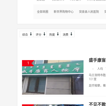
全部商圈
新世界购物中心
突泉县人民医院
综合
评分
热度
消费
盛手康盲
1
-
人均
乌兰浩特市胜
101室
足疗按摩，推拿
不见不散