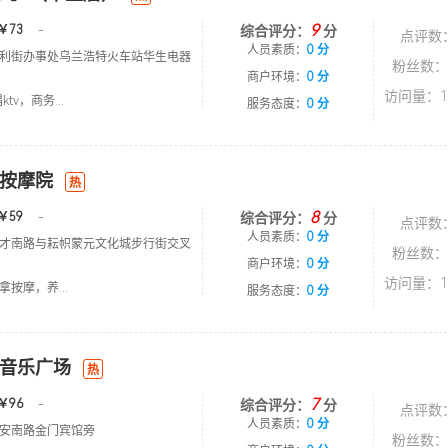
9
￥73
-
综合评分：
分
点评数
人员素质：
0 分
利街办事处乌兰浩特火车站华生电器
粉丝数：
商户环境：
0 分
访问量：1
tv，商务...
服务态度：
0 分
按摩院
热
8
￥59
-
综合评分：
分
点评数
人员素质：
0 分
才南路与耘帜蒙元文化城步行街交叉
粉丝数：
商户环境：
0 分
访问量：1
按摩，养...
服务态度：
0 分
音乐广场
热
7
￥96
-
综合评分：
分
点评数
人员素质：
0 分
安南路金门宾馆旁
粉丝数：