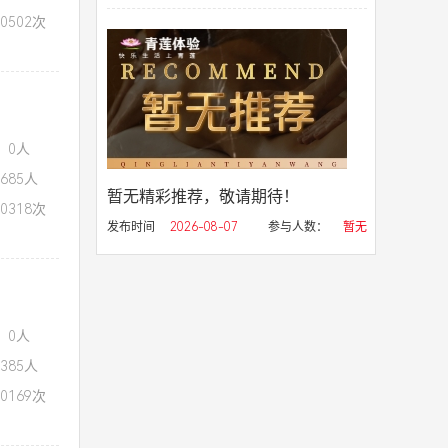
0502次
：0人
685人
暂无精彩推荐，敬请期待！
0318次
发布时间
2026-08-07
参与人数：
暂无
：0人
385人
0169次