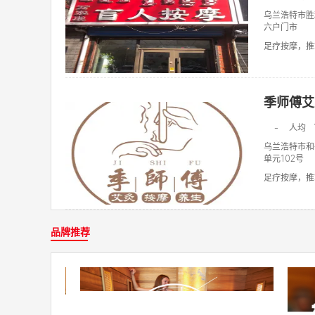
乌兰浩特市胜
六户门市
足疗按摩，推拿
季师傅艾
10
-
人均
乌兰浩特市和
单元102号
足疗按摩，推拿
品牌推荐