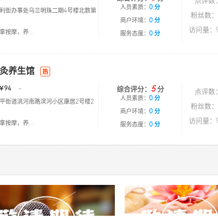
点评数
人员素质：
0 分
利街办事处乌兰明珠二期4号楼北数第
粉丝数：
商户环境：
0 分
访问量：9
按摩，养...
服务态度：
0 分
灸养生馆
热
5
￥94
-
综合评分：
分
点评数
人员素质：
0 分
平街道洮河南路滨河小区康居2号楼2
粉丝数：
商户环境：
0 分
访问量：9
按摩，养...
服务态度：
0 分