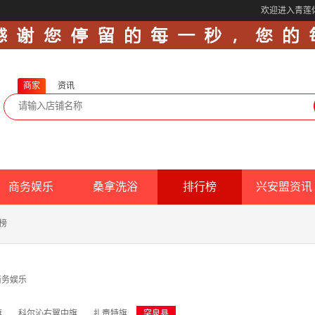
欢迎进入青莲
商家
资讯
商务娱乐
桑拿洗浴
排行榜
兴安盟资讯
榜
商务娱乐
旗
科尔沁右翼中旗
扎赉特旗
突泉县