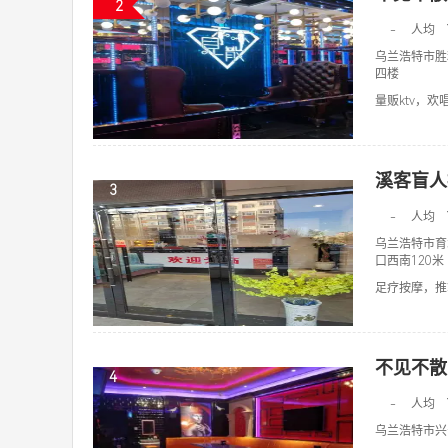
2
-
人均
乌兰浩特市胜
四楼
量贩ktv，欢唱k
溪客盲人
3
-
人均
乌兰浩特市育
口西南120米
足疗按摩，推拿
不见不散
4
-
人均
乌兰浩特市兴