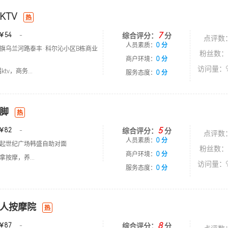
KTV
热
7
￥54
-
综合评分：
分
点评数
人员素质：
0 分
旗乌兰河路泰丰·科尔沁小区B栋商业
粉丝数：
商户环境：
0 分
访问量：9
tv，商务...
服务态度：
0 分
脚
热
5
￥82
-
综合评分：
分
点评数
人员素质：
0 分
起世纪广场韩盛自助对面
粉丝数：
商户环境：
0 分
按摩，养...
访问量：9
服务态度：
0 分
人按摩院
热
8
￥87
-
综合评分：
分