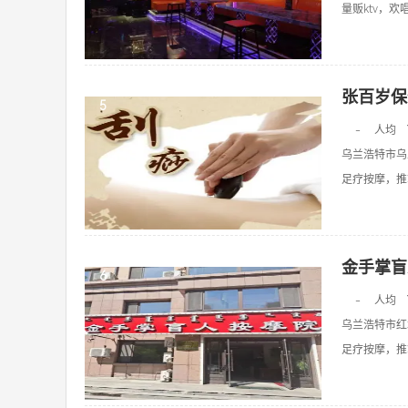
量贩ktv，欢唱k
张百岁保
5
-
人均
乌兰浩特市乌
足疗按摩，推拿
金手掌盲
6
-
人均
乌兰浩特市红
足疗按摩，推拿