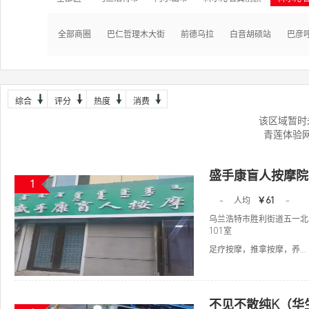
全部商圈
巴仁哲理木大街
前德乌拉
白音胡硕站
巴彦
综合
评分
热度
消费
该区域暂时
青莲体验
盛手康盲人按摩院
1
-
人均
￥61
-
乌兰浩特市胜利街道五一北
101室
足疗按摩，推拿按摩，养...
不见不散纯K（华