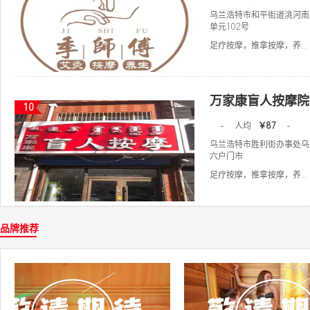
乌兰浩特市和平街道洮河南
单元102号
足疗按摩，推拿按摩，养...
万家康盲人按摩院
10
-
人均
￥87
-
乌兰浩特市胜利街办事处乌
六户门市
足疗按摩，推拿按摩，养...
品牌推荐