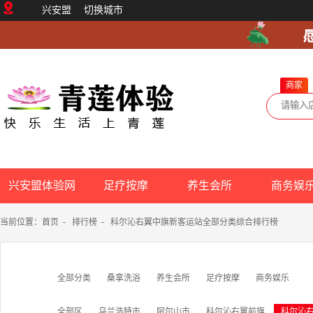
兴安盟
切换城市
商家
兴安盟体验网
足疗按摩
养生会所
商务娱
当前位置：
首页
-
排行榜
-
科尔沁右翼中旗新客运站全部分类综合排行榜
全部分类
桑拿洗浴
养生会所
足疗按摩
商务娱乐
全部区
乌兰浩特市
阿尔山市
科尔沁右翼前旗
科尔沁