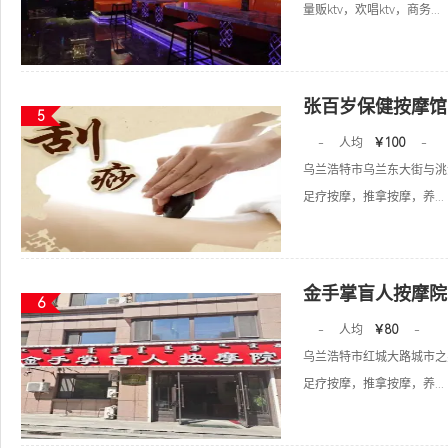
量贩ktv，欢唱ktv，商务...
张百岁保健按摩馆
5
-
人均
￥100
-
乌兰浩特市乌兰东大街与洮
足疗按摩，推拿按摩，养...
金手掌盲人按摩院
6
-
人均
￥80
-
乌兰浩特市红城大路城市之
足疗按摩，推拿按摩，养...