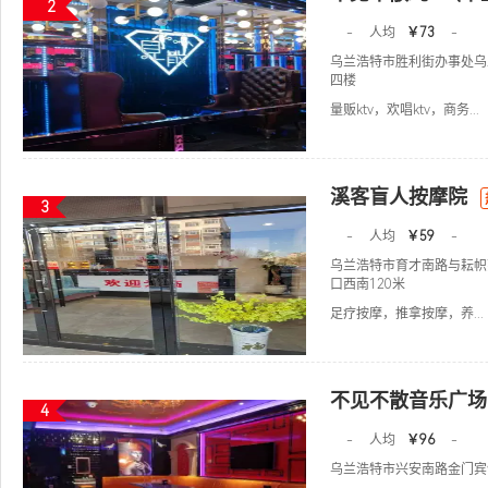
2
-
人均
￥73
-
乌兰浩特市胜利街办事处乌
四楼
量贩ktv，欢唱ktv，商务...
溪客盲人按摩院
3
-
人均
￥59
-
乌兰浩特市育才南路与耘帜
口西南120米
足疗按摩，推拿按摩，养...
不见不散音乐广场
4
-
人均
￥96
-
乌兰浩特市兴安南路金门宾