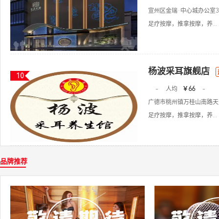
宣州区金瑞·中心城办公室
足疗按摩，推拿按摩，养...
杨波采耳旗舰店
10
-
人均
￥66
-
广德市桃州镇万桂山南路天
足疗按摩，推拿按摩，养...
品牌推荐