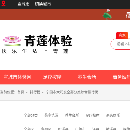
宣城市
切换城市
商家
宣城市体验网
足疗按摩
养生会所
商务娱
当前位置：
首页
-
排行榜
-
宁国市大润发全部分类综合排行榜
全部分类
桑拿洗浴
养生会所
足疗按摩
商务娱乐
全部区
宣州区
郎溪县
广德市
泾县
绩溪县
旌德