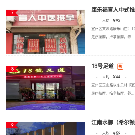
康乐福盲人中式推
7
-
人均
￥93
-
宣州区文鼎路康乐山庄2-1
足疗按摩，推拿按摩，养...
18号足道
热
8
-
人均
￥44
-
宣州区玉山路以东贝林·阳江
足疗按摩，推拿按摩，养...
江南水御（希尔顿
9
-
人均
￥59
-