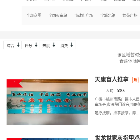
全部商圈
宁国火车站
市政府广场
宁城北路
锦苑广场
综合
评分
热度
消费
该区域暂时
青莲体验
天康盲人推拿
热
1
-
人均
￥85
-
广德市桃州南路广德市人民
车场旁,市医院门诊旁,市
足疗按摩，推拿按摩，养...
世龙世家灰指甲鸡