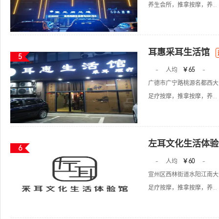
养生会所，推拿按摩，养...
耳惠采耳生活馆
5
-
人均
￥65
-
广德市广宁路桃源名都西大
足疗按摩，推拿按摩，养...
左耳文化生活体验
6
-
人均
￥60
-
宣州区西林街道水阳江南大
足疗按摩，推拿按摩，养...