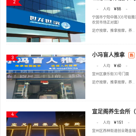
2
-
人均
￥88
-
宁国市宁阳中路308号铂
农贸市场正对面）
足疗按摩，推拿按摩，养...
小冯盲人推拿
热
3
-
人均
￥60
-
宣州区康乐街30号门面
足疗按摩，推拿按摩，养...
宣足阁养生会所（
4
-
人均
￥151
-
宣州区西林街道创业路金瑞