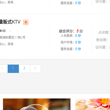
访问量：3
tv，商务...
服务态度：
0 分
k量贩式KTV
热
5
￥45
-
综合评分：
分
点评数
人员素质：
0 分
观澜别墅区11栋2号
粉丝数：
商户环境：
0 分
tv，商务...
访问量：2
服务态度：
0 分
‹
1
2
›