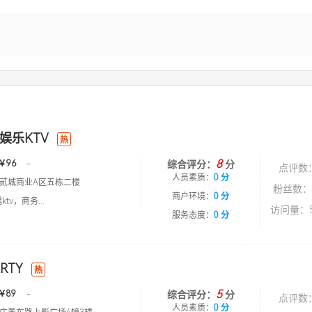
娱乐KTV
热
8
￥96
-
综合评分：
分
点评数
人员素质：
0 分
贰城商业A区五栋二楼
粉丝数：
商户环境：
0 分
tv，商务...
访问量：5
服务态度：
0 分
RTY
热
5
￥89
-
综合评分：
分
点评数
人员素质：
0 分