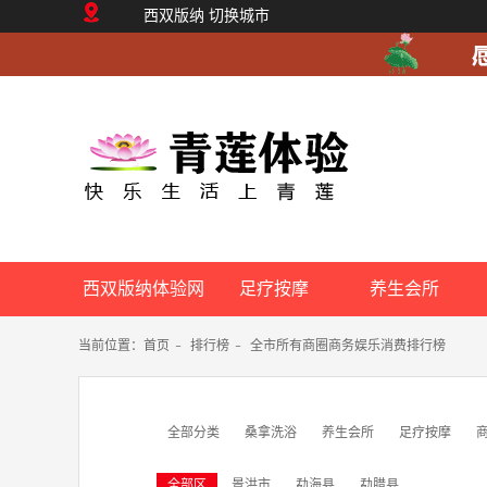
西双版纳
切换城市
西双版纳体验网
足疗按摩
养生会所
当前位置：
首页
-
排行榜
-
全市所有商圈商务娱乐消费排行榜
全部分类
桑拿洗浴
养生会所
足疗按摩
全部区
景洪市
勐海县
勐腊县