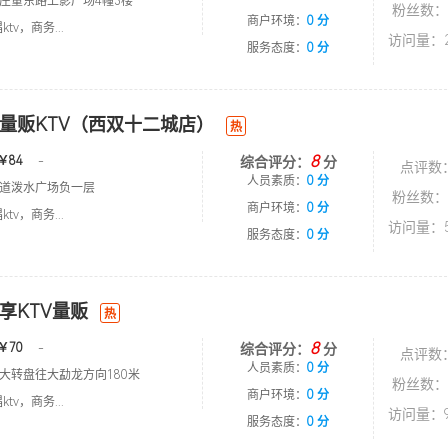
庄董东路上影广场4幢3楼
粉丝数：
商户环境：
0 分
tv，商务...
访问量：2
服务态度：
0 分
量贩KTV（西双十二城店）
热
8
￥84
-
综合评分：
分
点评数
人员素质：
0 分
道泼水广场负一层
粉丝数：
商户环境：
0 分
tv，商务...
访问量：5
服务态度：
0 分
享KTV量贩
热
8
￥70
-
综合评分：
分
点评数
人员素质：
0 分
大转盘往大勐龙方向180米
粉丝数：
商户环境：
0 分
tv，商务...
访问量：9
服务态度：
0 分