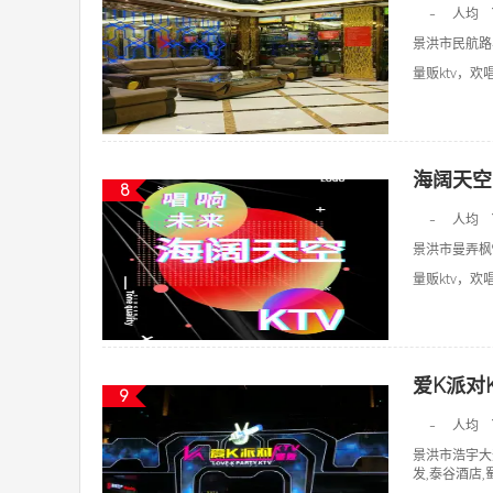
-
人均
景洪市民航路
量贩ktv，欢唱k
海阔天空k
8
-
人均
景洪市曼弄枫
量贩ktv，欢唱k
爱K派对
9
-
人均
景洪市浩宇大
发,泰谷酒店,