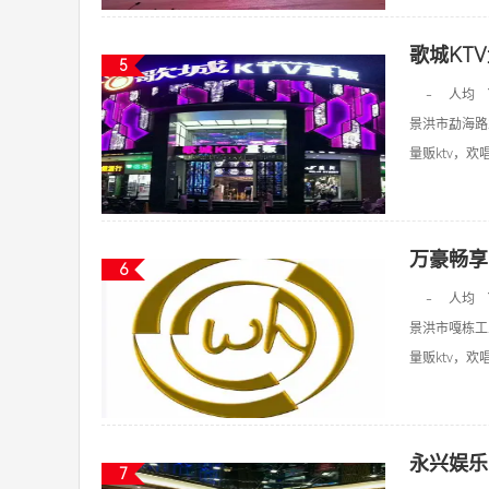
歌城KT
5
-
人均
景洪市勐海路
量贩ktv，欢唱k
万豪畅享
6
-
人均
景洪市嘎栋工
量贩ktv，欢唱k
永兴娱乐
7