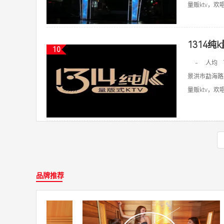
量贩ktv，欢唱k
1314纯
10
-
人均
景洪市勐海路
量贩ktv，欢唱k
品牌推荐