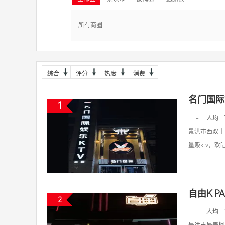
所有商圈
综合
评分
热度
消费
名门国际
1
-
人均
景洪市西双十
量贩ktv，欢唱k
自由K PA
2
-
人均