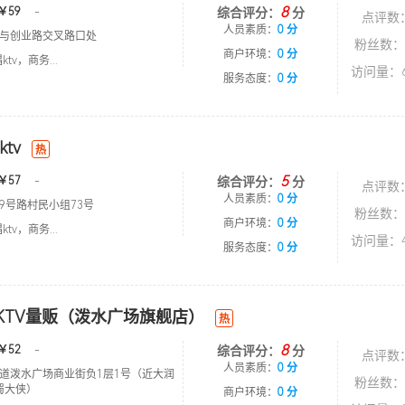
8
￥59
-
综合评分：
分
点评数
人员素质：
0 分
与创业路交叉路口处
粉丝数：
商户环境：
0 分
tv，商务...
访问量：6
服务态度：
0 分
tv
热
5
￥57
-
综合评分：
分
点评数
人员素质：
0 分
9号路村民小组73号
粉丝数：
商户环境：
0 分
tv，商务...
访问量：4
服务态度：
0 分
KTV量贩（泼水广场旗舰店）
热
8
￥52
-
综合评分：
分
点评数
人员素质：
0 分
道泼水广场商业街负1层1号（近大润
粉丝数：
蜀大侠）
商户环境：
0 分