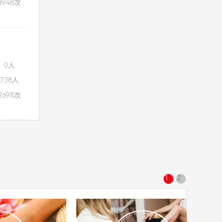
948次
：0人
738人
698次
1
2