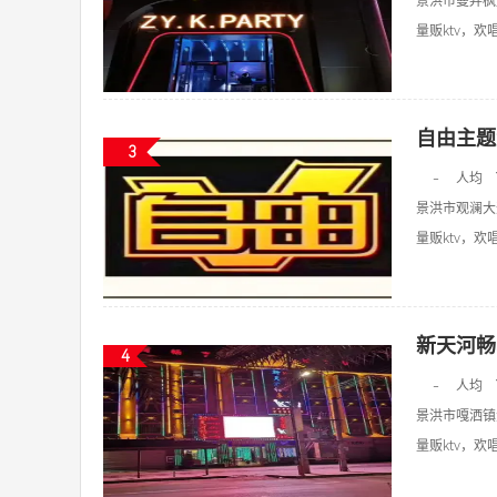
景洪市曼弄枫
量贩ktv，欢唱k
自由主题
3
-
人均
景洪市观澜大
量贩ktv，欢唱k
新天河畅
4
-
人均
景洪市嘎洒镇
量贩ktv，欢唱k