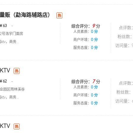
V量贩（勐海路辅路店）
热
9
￥63
-
综合评分：
分
点评数
人员素质：
0 分
2号浩宇门面房
粉丝数：
商户环境：
0 分
tv，商务...
访问量：9
服务态度：
0 分
KTV
热
7
￥62
-
综合评分：
分
点评数
人员素质：
0 分
业园区雨林溪谷
粉丝数：
商户环境：
0 分
tv，商务...
访问量：6
服务态度：
0 分
KTV
热