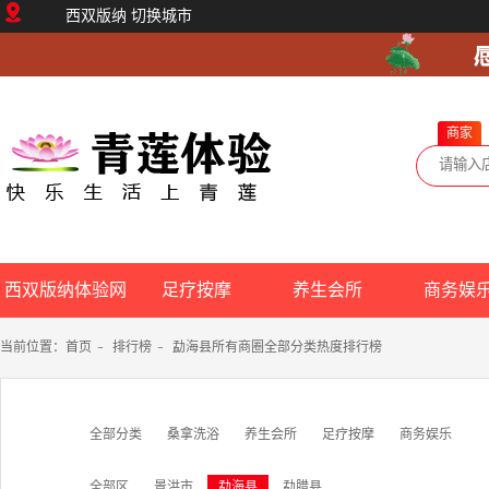
西双版纳
切换城市
商家
西双版纳体验网
足疗按摩
养生会所
商务娱
当前位置：
首页
-
排行榜
-
勐海县所有商圈全部分类热度排行榜
全部分类
桑拿洗浴
养生会所
足疗按摩
商务娱乐
全部区
景洪市
勐海县
勐腊县