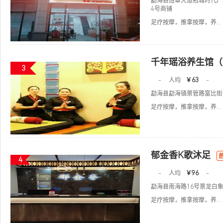
勐海县班章大道冠城时代广场
4号商铺
足疗按摩，推拿按摩，养...
千年瑶浴养生馆（
3
-
人均
￥63
-
勐海县勐海镇景管路富比街
足疗按摩，推拿按摩，养...
郁金香K歌沐足
4
-
人均
￥96
-
勐海县南海路16号景龙白象
足疗按摩，推拿按摩，养...