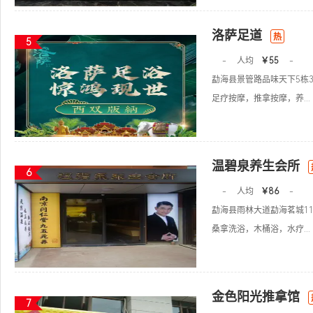
洛萨足道
热
5
-
人均
￥55
-
勐海县景管路品味天下5栋3
足疗按摩，推拿按摩，养...
温碧泉养生会所
6
-
人均
￥86
-
勐海县雨林大道勐海茗城11
桑拿洗浴，木桶浴，水疗...
金色阳光推拿馆
7