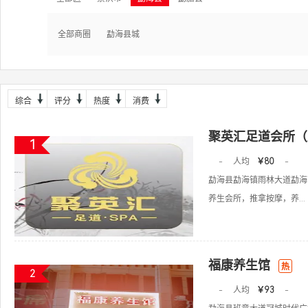
全部商圈
勐海县城
综合
评分
热度
消费
聚英汇足道会所（
1
-
人均
￥80
-
勐海县勐海镇雨林大道勐海茗
养生会所，推拿按摩，养...
福康养生馆
热
2
-
人均
￥93
-