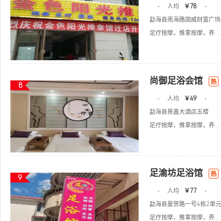
-
人均
￥78
-
勐海县南海路国威财富广场G
足疗按摩，推拿按摩，养...
尚御足浴会馆
热
8
-
人均
￥49
-
勐海县景鑫大酒店五楼
足疗按摩，推拿按摩，养...
足渝坊足浴馆
热
9
-
人均
￥77
-
勐海县曼贺路一号4栋2单元
足疗按摩，推拿按摩，养...