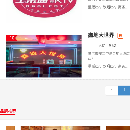
量贩ktv，欢唱ktv，商务...
鑫地大世界
热
10
-
人均
￥42
-
景洪市嘎兰中路金地大酒店
西）
量贩ktv，欢唱ktv，商务...
‹
1
品牌推荐