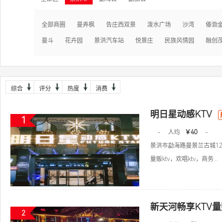
全部商圈
曼弄枫
告庄西双景
泼水广场
沙湾
傣泐
曼斗
花卉园
景洪汽车站
悦景庄
民族风情园
融创
综合
评分
热度
消费
明日星动感KTV
1
-
人均
￥40
-
景洪市勐海路曼景兰古城1
量贩ktv，欢唱ktv，商务...
新天河畅享KTV量
2