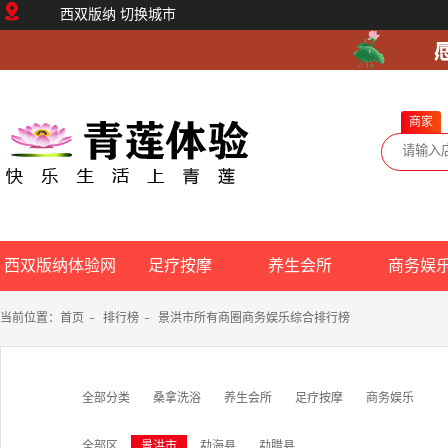
西双版纳
切换城市
商家
西双版纳体验网
足疗按摩
养生会所
商务娱
当前位置：
首页
-
排行榜
-
景洪市所有商圈商务娱乐综合排行榜
全部分类
桑拿洗浴
养生会所
足疗按摩
商务娱乐
全部区
景洪市
勐海县
勐腊县