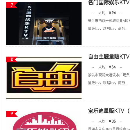
名门国际娱乐KTV
7
-
人均
￥96
-
景洪市西双十贰城商业A区
量贩ktv，欢唱ktv，商务...
自由主题量贩KT
8
-
人均
￥84
-
景洪市观澜大道泼水广场负
量贩ktv，欢唱ktv，商务...
宝乐迪量贩KTV
9
-
人均
￥35
-
景洪市告庄西双景景栋寨3