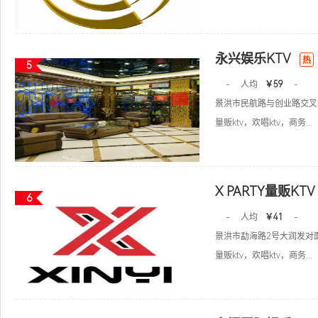
永兴娱乐KTV
热
5
-
人均
￥59
-
景洪市民航路与创业路交叉
量贩ktv，欢唱ktv，商务...
X PARTY量贩KTV
6
-
人均
￥41
-
景洪市勐海路2号大润发对
量贩ktv，欢唱ktv，商务...