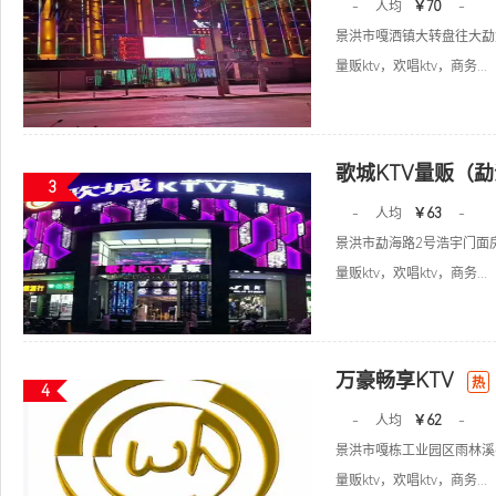
-
人均
￥70
-
景洪市嘎洒镇大转盘往大勐
量贩ktv，欢唱ktv，商务...
歌城KTV量贩（
3
-
人均
￥63
-
景洪市勐海路2号浩宇门面
量贩ktv，欢唱ktv，商务...
万豪畅享KTV
热
4
-
人均
￥62
-
景洪市嘎栋工业园区雨林溪
量贩ktv，欢唱ktv，商务...