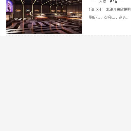
-
人均
￥46
-
忻府区七一北路开来欣悦购
量贩ktv，欢唱ktv，商务...