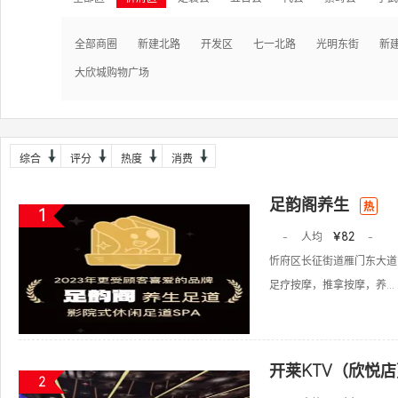
全部商圈
新建北路
开发区
七一北路
光明东街
新
大欣城购物广场
综合
评分
热度
消费
足韵阁养生
热
1
-
人均
￥82
-
忻府区长征街道雁门东大道
足疗按摩，推拿按摩，养...
开莱KTV（欣悦店
2