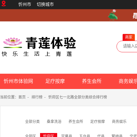
忻州市
切换城市
商家
忻州市体验网
足疗按摩
养生会所
商务娱
当前位置：
首页
-
排行榜
-
忻府区七一北路全部分类综合排行榜
全部分类
桑拿洗浴
养生会所
足疗按摩
商务娱乐
全部区
忻府区
定襄县
五台县
代县
繁峙县
宁武