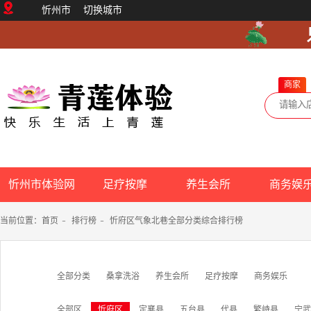
忻州市
切换城市
商家
忻州市体验网
足疗按摩
养生会所
商务娱
当前位置：
首页
-
排行榜
-
忻府区气象北巷全部分类综合排行榜
全部分类
桑拿洗浴
养生会所
足疗按摩
商务娱乐
全部区
忻府区
定襄县
五台县
代县
繁峙县
宁武