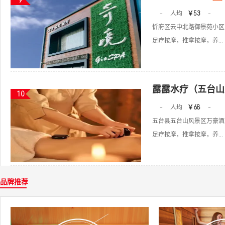
9
-
人均
￥53
-
忻府区云中北路御景苑小区
足疗按摩，推拿按摩，养...
露露水疗（五台山
10
-
人均
￥68
-
五台县五台山风景区万豪酒
足疗按摩，推拿按摩，养...
品牌推荐