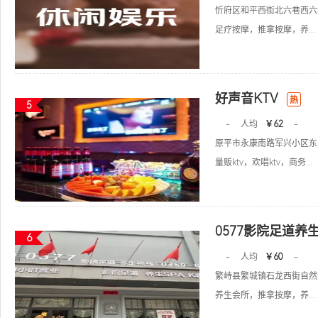
忻府区和平西街北六巷西六
足疗按摩，推拿按摩，养...
好声音KTV
热
5
-
人均
￥62
-
原平市永康南路军兴小区东
量贩ktv，欢唱ktv，商务...
0577影院足道
6
-
人均
￥60
-
繁峙县繁城镇石龙西街自然
养生会所，推拿按摩，养...