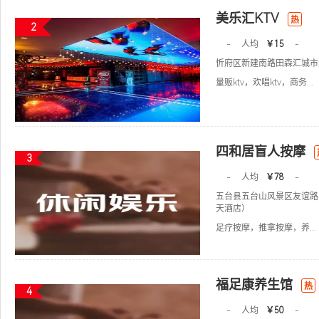
美乐汇KTV
热
2
-
人均
￥15
-
忻府区新建南路田森汇城市
量贩ktv，欢唱ktv，商务...
四和居盲人按摩
3
-
人均
￥78
-
五台县五台山风景区友谊路
天酒店）
足疗按摩，推拿按摩，养...
福足康养生馆
热
4
-
人均
￥50
-