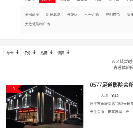
全部商圈
新建北路
开发区
七一北路
光明东街
新
大欣城购物广场
综合
评分
热度
消费
该区域暂时
青莲体验
0577足道影院会
1
-
人均
￥44
-
原平市永康南路1053号瑞
养生会所，推拿按摩，养...