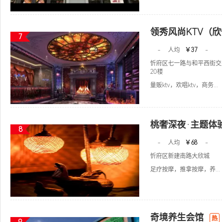
领秀风尚KTV（
7
-
人均
￥37
-
忻府区七一路与和平西街交
20楼
量贩ktv，欢唱ktv，商务...
桃奢深夜·主题体
8
-
人均
￥68
-
忻府区新建南路大欣城
足疗按摩，推拿按摩，养...
奇境养生会馆
热