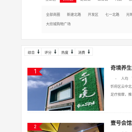
全部商圈
新建北路
开发区
七一北路
光
大欣城购物广场
综合
评分
热度
消费
奇境养生
1
-
人均
忻府区云中北
足疗按摩，推拿
壹号会馆
2