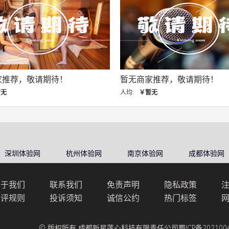
家推荐，敬请期待！
暂无商家推荐，敬请期待！
暂无
人均:
￥暂无
深圳体验网
杭州体验网
南京体验网
成都体验网
关于我们
联系我们
免责声明
隐私政策
点评规则
投诉须知
诚信公约
热门标签
© 版权所有 成都新星莲心科技有限责任公司
蜀ICP备202100