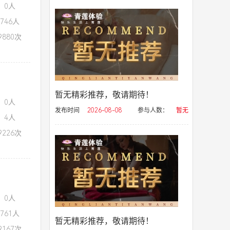
：0人
746人
880次
暂无精彩推荐，敬请期待！
：0人
发布时间
2026-08-08
参与人数：
暂无
：4人
226次
：0人
761人
暂无精彩推荐，敬请期待！
167次