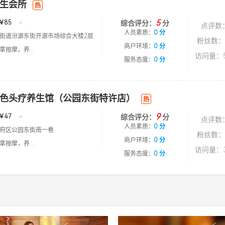
生会所
热
5
￥85
-
综合评分：
分
点评数
人员素质：
0 分
街道汾源东街开源市场综合大楼2层
粉丝数：
商户环境：
0 分
按摩，养...
访问量：5
服务态度：
0 分
色头疗养生馆（公园东街特许店）
热
9
￥47
-
综合评分：
分
点评数
人员素质：
0 分
府区公园东街南一巷
粉丝数：
商户环境：
0 分
按摩，养...
访问量：3
服务态度：
0 分