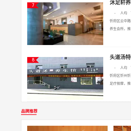
沐足轩养
7
-
人均
忻府区云中路
养生会所，推拿
头道汤特
8
-
人均
忻府区忻州忻
足疗按摩，推拿
品牌推荐