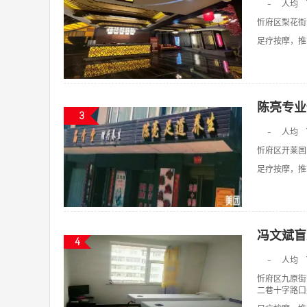
-
人均
忻府区梨花街
足疗按摩，推拿
陈亮专业
3
-
人均
忻府区开莱国
足疗按摩，推拿
冯文斌盲
4
-
人均
忻府区九原街
二巷十字路口