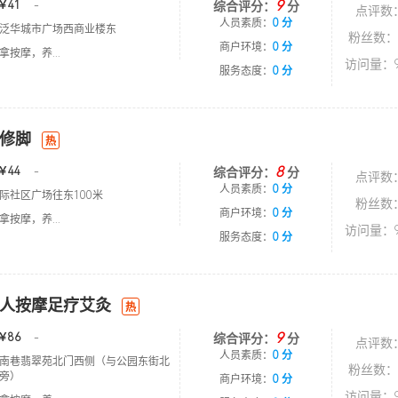
9
￥41
-
综合评分：
分
点评数
人员素质：
0 分
泛华城市广场西商业楼东
粉丝数：
商户环境：
0 分
按摩，养...
访问量：9
服务态度：
0 分
修脚
热
8
￥44
-
综合评分：
分
点评数
人员素质：
0 分
际社区广场往东100米
粉丝数
商户环境：
0 分
按摩，养...
访问量：9
服务态度：
0 分
人按摩足疗艾灸
热
9
￥86
-
综合评分：
分
点评数
人员素质：
0 分
南巷翡翠苑北门西侧（与公园东街北
粉丝数：
旁）
商户环境：
0 分
访问量：9