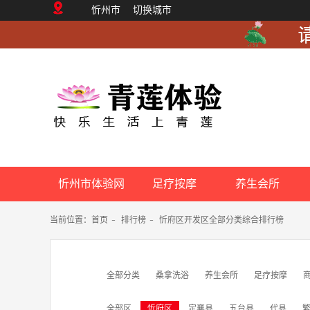
忻州市
切换城市
忻州市体验网
足疗按摩
养生会所
当前位置：
首页
-
排行榜
-
忻府区开发区全部分类综合排行榜
全部分类
桑拿洗浴
养生会所
足疗按摩
全部区
忻府区
定襄县
五台县
代县