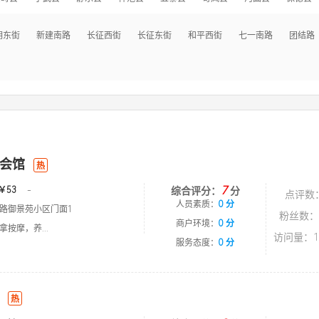
明东街
新建南路
长征西街
长征东街
和平西街
七一南路
团结路
会馆
热
7
￥53
-
综合评分：
分
点评数
人员素质：
0 分
路御景苑小区门面1
粉丝数：
商户环境：
0 分
按摩，养...
访问量：1
服务态度：
0 分
热