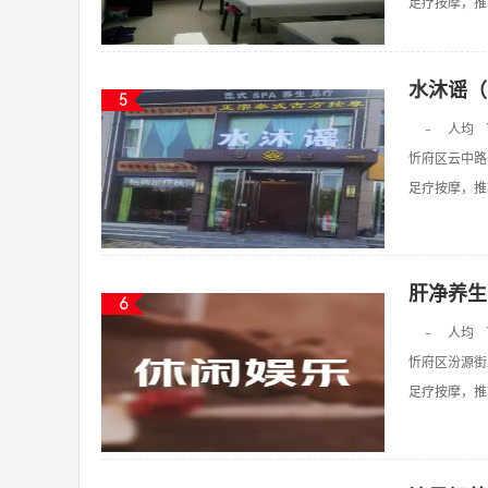
足疗按摩，推拿
水沐谣（
5
-
人均
忻府区云中路
足疗按摩，推拿
肝净养生
6
-
人均
忻府区汾源街
足疗按摩，推拿