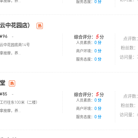
按摩，养...
服务态度：
0 分
云中花园店）
热
5
￥96
-
综合评分：
分
点评数
人员素质：
0 分
云中花园底商14号
粉丝数：
商户环境：
0 分
按摩，养...
访问量：7
服务态度：
0 分
堂
热
5
￥85
-
综合评分：
分
点评数
人员素质：
0 分
工行往东100米（二楼）
粉丝数：
商户环境：
0 分
按摩，养...
访问量：6
服务态度：
0 分