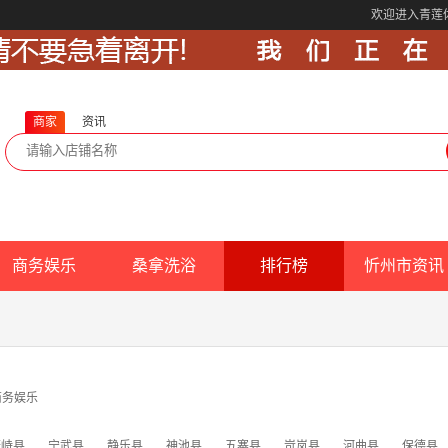
欢迎进入青莲
商家
资讯
商务娱乐
桑拿洗浴
排行榜
忻州市资讯
商务娱乐
繁峙县
宁武县
静乐县
神池县
五寨县
岢岚县
河曲县
保德县