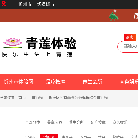
忻州市
切换城市
商家
忻州市体验网
足疗按摩
养生会所
商务娱
当前位置：
首页
-
排行榜
-
忻府区所有商圈商务娱乐综合排行榜
全部分类
桑拿洗浴
养生会所
足疗按摩
商务娱乐
全部区
忻府区
定襄县
五台县
代县
繁峙县
宁武