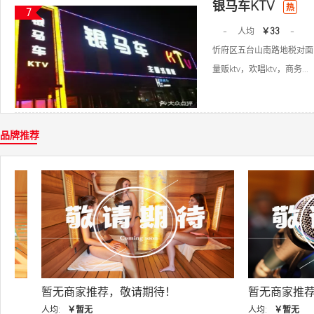
银马车KTV
热
7
-
人均
￥33
-
忻府区五台山南路地税对面
量贩ktv，欢唱ktv，商务...
品牌推荐
暂无商家推荐，敬请期待！
暂无商家推荐，敬
人均:
￥暂无
人均:
￥暂无