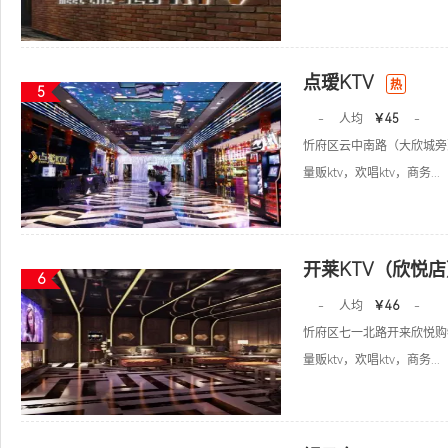
点瑷KTV
热
5
-
人均
￥45
-
忻府区云中南路（大欣城旁
量贩ktv，欢唱ktv，商务...
开莱KTV（欣悦店
6
-
人均
￥46
-
忻府区七一北路开来欣悦购
量贩ktv，欢唱ktv，商务...