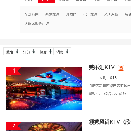
全部商圈
新建北路
开发区
七一北路
光明东街
新
大欣城购物广场
综合
评分
热度
消费
美乐汇KTV
热
1
-
人均
￥15
-
忻府区新建南路田森汇城市
量贩ktv，欢唱ktv，商务...
领秀风尚KTV（
2