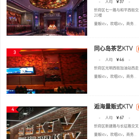
-
人均
￥37
-
忻府区七一路与和平西街交
20楼
量贩ktv，欢唱ktv，商务...
同心岛茶艺KTV
3
-
人均
￥46
-
忻府区光明西街加油站西走1
量贩ktv，欢唱ktv，商务...
逅海量贩式KTV
4
-
人均
￥67
-
忻府区新建路与长征路交叉
量贩ktv，欢唱ktv，商务...