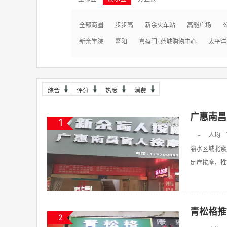
全部商圈
步步高
新余火车站
高能广场
新余学院
暨阳
喜盈门·范城购物中心
太平洋
综合
评分
热度
消费
广惠南昌
1
-
人均
渝水区城北紫
足疗按摩，推拿
青松格推
2