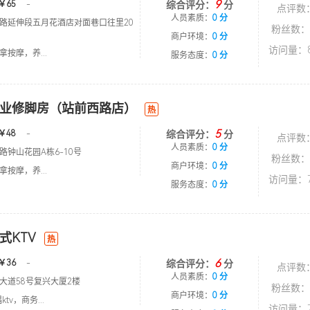
9
￥65
-
综合评分：
分
点评数
人员素质：
0 分
路延伸段五月花酒店对面巷口往里20
粉丝数：
商户环境：
0 分
访问量：8
按摩，养...
服务态度：
0 分
业修脚房（站前西路店）
热
5
￥48
-
综合评分：
分
点评数
人员素质：
0 分
路钟山花园A栋6-10号
粉丝数：
商户环境：
0 分
按摩，养...
访问量：7
服务态度：
0 分
式KTV
热
6
￥36
-
综合评分：
分
点评数
人员素质：
0 分
大道58号复兴大厦2楼
粉丝数：
商户环境：
0 分
tv，商务...
访问量：7