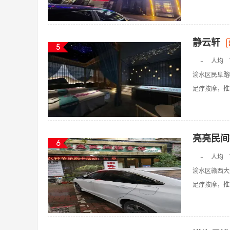
静云轩
5
-
人均
渝水区民阜路
足疗按摩，推拿
亮亮民间
6
-
人均
渝水区赣西大道
足疗按摩，推拿