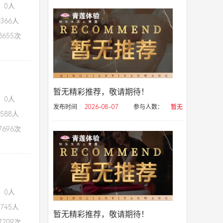
：0人
366人
655次
暂无精彩推荐，敬请期待！
：0人
发布时间
2026-08-07
参与人数：
暂无
588人
696次
：0人
745人
暂无精彩推荐，敬请期待！
209次