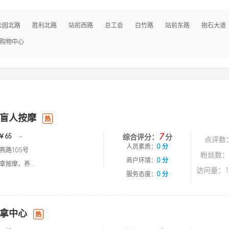
公园北路
胜利北路
站前西路
总工会
白竹路
站前东路
抱石大道
购物中心
盲人按摩
热
7
￥65
-
综合评分：
分
点评数
人员素质：
0 分
燕路105号
粉丝数：
商户环境：
0 分
按摩，养...
访问量：1
服务态度：
0 分
拿中心
热