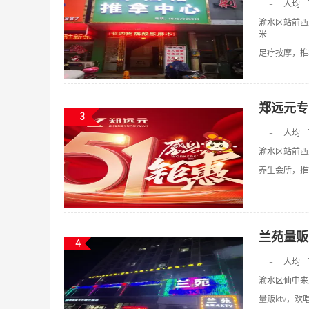
-
人均
渝水区站前西
米
足疗按摩，推拿
郑远元专
3
-
人均
渝水区站前西
养生会所，推拿
兰苑量贩
4
-
人均
渝水区仙中来
量贩ktv，欢唱k