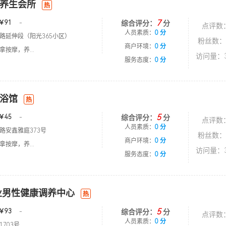
养生会所
热
7
￥91
-
综合评分：
分
点评数
人员素质：
0 分
路延伸段（阳光365小区）
粉丝数：
商户环境：
0 分
按摩，养...
访问量：3
服务态度：
0 分
浴馆
热
5
￥45
-
综合评分：
分
点评数
人员素质：
0 分
路安鑫雅庭373号
粉丝数：
商户环境：
0 分
按摩，养...
访问量：3
服务态度：
0 分
业男性健康调养中心
热
5
￥93
-
综合评分：
分
点评数
人员素质：
0 分
703号