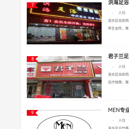
洪海足浴
7
-
人均
渝水区站前西
养生会所，推拿
君子兰足
8
-
人均
渝水区站前西
足疗按摩，推拿
MEN专
9
-
人均
渝水区白竹路1