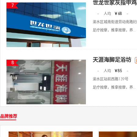
世龙世家灰指甲鸡
7
-
人均
￥68
-
渝水区城南街道劳动南路妇
足疗按摩，推拿按摩，养...
天涯海脚足浴坊
8
-
人均
￥85
-
渝水区站前西路139号
足疗按摩，推拿按摩，养...
品牌推荐