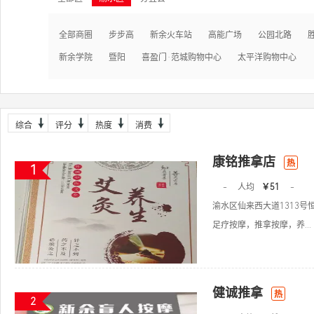
全部商圈
步步高
新余火车站
高能广场
公园北路
新余学院
暨阳
喜盈门·范城购物中心
太平洋购物中心
综合
评分
热度
消费
康铭推拿店
热
1
-
人均
￥51
-
渝水区仙来西大道1313号恒
足疗按摩，推拿按摩，养...
健诚推拿
热
2