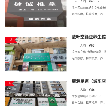
-
人均
￥48
-
渝水区站前东路212号城
足疗按摩，推拿按摩，养...
敖叶堂循证养生馆
3
-
人均
￥83
-
渝水区立信·帝海观澜茶山路
足疗按摩，推拿按摩，养...
康源足道（城东店
4
-
人均
￥66
-
渝水区锦绣江南4栋106
养生会所，推拿按摩，养...