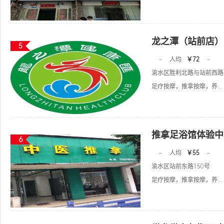
龙之潭（站前店）
5
-
人均
￥72
-
渝水区胜利北路与站前西路
足疗按摩，推拿按摩，养...
推拿足浴馆体验中
6
-
人均
￥55
-
渝水区站前东路150号
足疗按摩，推拿按摩，养...