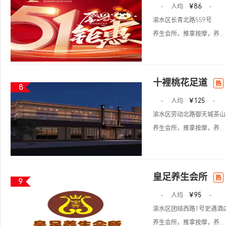
-
人均
￥86
-
渝水区长青北路559号
养生会所，推拿按摩，养...
十裡桃花足道
热
8
-
人均
￥125
-
渝水区劳动北路御天城茶山路
养生会所，推拿按摩，养...
皇足养生会所
热
9
-
人均
￥95
-
渝水区团结西路1号史遇酒
养生会所，推拿按摩，养...