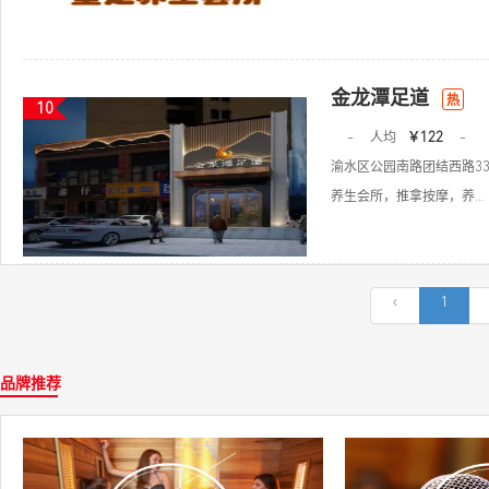
金龙潭足道
热
10
-
人均
￥122
-
渝水区公园南路团结西路3
养生会所，推拿按摩，养...
‹
1
品牌推荐