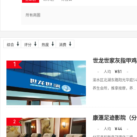
所有商圈
综合
评分
热度
消费
世龙世家灰指甲鸡
1
-
人均
￥81
-
渝水区北湖东路阳光华庭54
养生会所，推拿按摩，养...
康滙足迹影院（分
2
-
人均
￥44
-