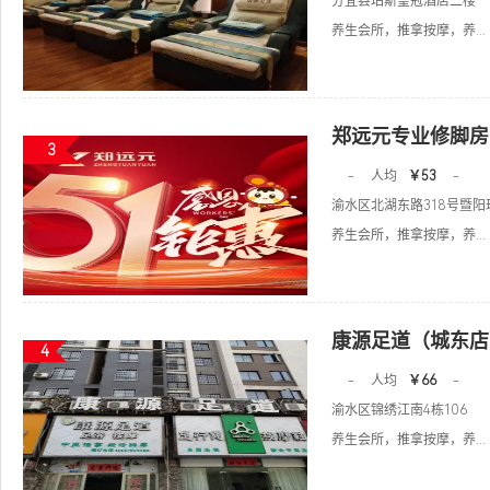
分宜县珀斯皇冠酒店二楼
养生会所，推拿按摩，养...
郑远元专业修脚房
3
-
人均
￥53
-
渝水区北湖东路318号暨阳玫
养生会所，推拿按摩，养...
康源足道（城东店
4
-
人均
￥66
-
渝水区锦绣江南4栋106
养生会所，推拿按摩，养...