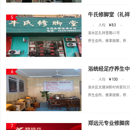
牛氏修脚堂（礼祥
5
-
人均
￥83
-
渝水区礼祥里路45号
养生会所，推拿按摩，养...
浴统经足疗养生中
6
-
人均
￥100
-
渝水区太塘洲新村肖家坑3
养生会所，推拿按摩，养...
郑远元专业修脚房
7