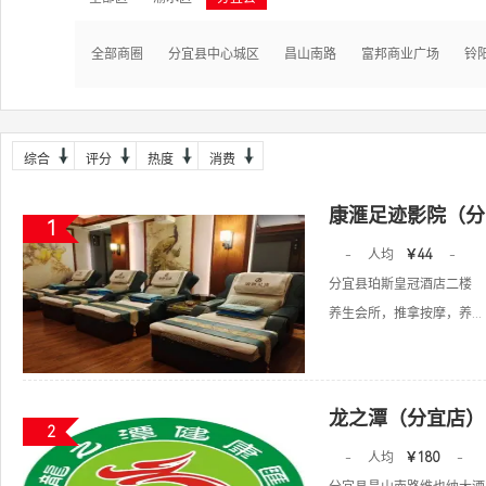
全部商圈
分宜县中心城区
昌山南路
富邦商业广场
铃
综合
评分
热度
消费
康滙足迹影院（分
1
-
人均
￥44
-
分宜县珀斯皇冠酒店二楼
养生会所，推拿按摩，养...
龙之潭（分宜店）
2
-
人均
￥180
-