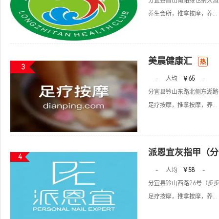
分宜县昌山南路维也纳大酒
养生会所，推拿按摩，养...
美晨健康汇
热
3
-
人均
￥65
-
分宜县钤山东路北侧东湖路
足疗按摩，推拿按摩，养...
派恩宜灰指甲（分
4
-
人均
￥58
-
分宜县钤山西路26号（步步
足疗按摩，推拿按摩，养...