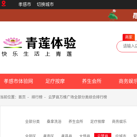
孝感市
切换城市
商家
孝感市体验网
足疗按摩
养生会所
商务娱
当前位置：
首页
-
排行榜
-
云梦县万维广场全部分类综合排行榜
全部分类
桑拿洗浴
养生会所
足疗按摩
商务娱乐
全部区
孝南区
孝昌县
大悟县
云梦县
应城市
安