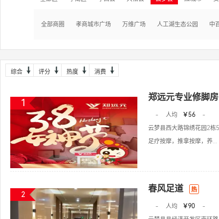
全部商圈
孝商城市广场
万维广场
人工湖生态公园
中
综合
评分
热度
消费
郑远元专业修脚房
1
-
人均
￥56
-
云梦县西大路锦绣花园2栋
足疗按摩，推拿按摩，养...
春风足道
热
2
-
人均
￥90
-