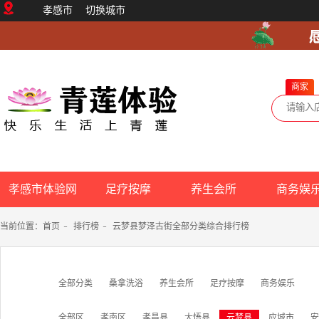
孝感市
切换城市
商家
孝感市体验网
足疗按摩
养生会所
商务娱
当前位置：
首页
-
排行榜
-
云梦县梦泽古街全部分类综合排行榜
全部分类
桑拿洗浴
养生会所
足疗按摩
商务娱乐
全部区
孝南区
孝昌县
大悟县
云梦县
应城市
安