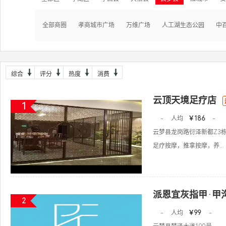
全部商圈
孝商城市广场
万维广场
人工湖生态公园
中
综合
评分
热度
消费
云顶天境足疗店
1
-
人均
￥186
-
云梦县龙岗路衍泽新都Z3
足疗按摩，推拿按摩，养...
派恩宜灰指甲·甲
2
-
人均
￥99
-